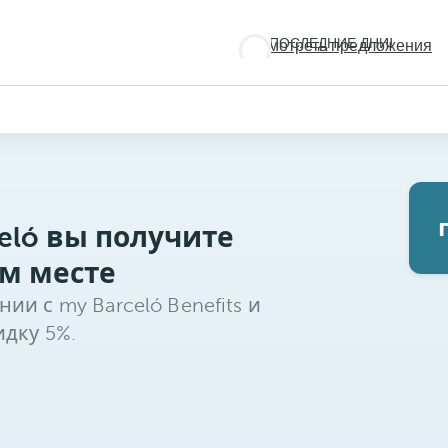
ПОСЛЕДНИЕ ДНИ!
Посмотреть предложения
Не
упустите
лето!
eló вы получите
м месте
и с my Barceló Benefits и
дку 5%.