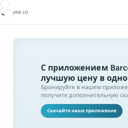
VIVE LO
INESPERADO
VIVE LO
Viaja
INESPERADO
Viaja
más
más
allá
allá
С приложением Barc
лучшую цену в одно
Бронируйте в нашем приложени
получите дополнительную ски
Скачайте наше приложение