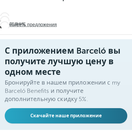
VIVE LO
VIVE LO
INESPERADO
ПОСЛЕДНИЕ
Посмотреть предложения
INESPERADO
Viaja más
ДНИ!
Viaja más
Не
allá
allá
упустите
С приложением Barceló вы
лето!
получите лучшую цену в
одном месте
Бронируйте в нашем приложении с my
Barceló Benefits и получите
дополнительную скидку 5%.
Скачайте наше приложение