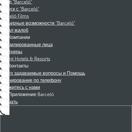
Фонд "Barceló"
Отпуск с "Barceló"
Barceló Films
Карьерные возможности "Barceló"
Канал жалоб
Компании
Аффилированные лица
Партнеры
Dorint Hotels & Resorts
Контакты
Часто задаваемые вопросы и Помощь
Бронирование по телефону
Свяжитесь с нами
Приложение Barceló
Скачать