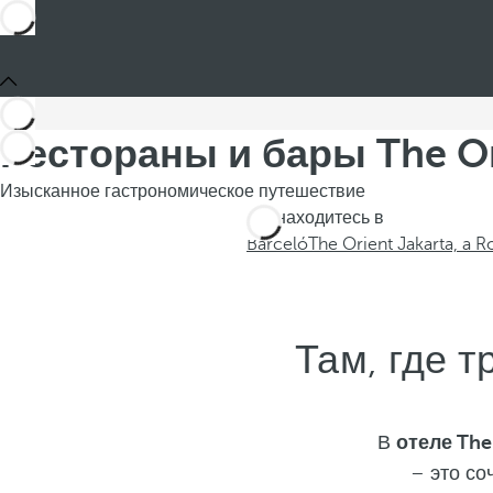
Рестораны и бары The Ori
Изысканное гастрономическое путешествие
Вы находитесь в
Barceló
The Orient Jakarta, a 
Там, где 
В
отеле The
– это со