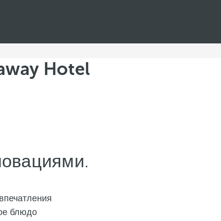
away Hotel
новациями.
впечатления
дое блюдо