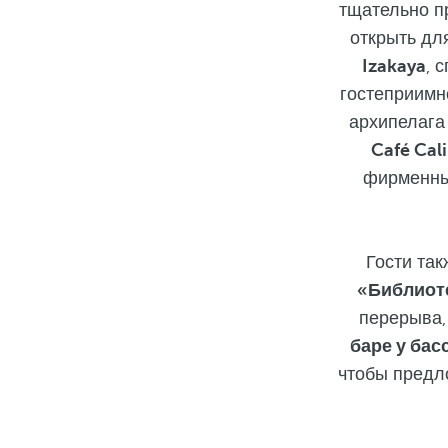
тщательно п
открыть дл
Izakaya
, 
гостеприимн
архипелага
Café Cal
фирменные
Гости та
«Библиот
перерыва,
баре у бас
чтобы предл