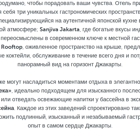
родумано, чтобы порадовать ваши чувства. Отель пр
я себя три уникальных гастрономических пространст
специализирующийся на аутентичной японской кухне 
ой атмосфере;
Sanjiva Jakarta
, где богатые вкусы и
 переосмыслены в современном ключе к местной гас
i Rooftop
, оживленное пространство на крыше, пре
 коктейли, обслуживание в течение всего дня и п
панорамный вид на горизонт Джакарты.
кже могут насладиться моментами отдыха в элегантн
ека»
, идеально подходящем для изысканного после
 или отведать освежающие напитки у бассейна в эк
сейна
. Каждое из этих заведений спроектировано так
ожить подлинный, изысканный и незабываемый гаст
опыт в самом сердце Джакарты.