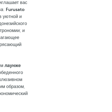
иглашает вас
ва:
Furusato
в уютной и
ндонезийского
трономии; и
длагающее
отрясающий
ом
лаунже
обеденного
склюзивном
им образом,
рономический