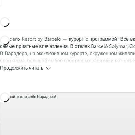
Varadero Resort by Barceló — курорт с программой "Все в
самые приятные впечатления. В отелях Barceló Solymar, Occ
В Варадеро, на эксклюзивном курорте, окруженном живопис
программа, большой выбор спортивных занятий и развлече
Продолжить читать
Откройте для себя Варадеро!