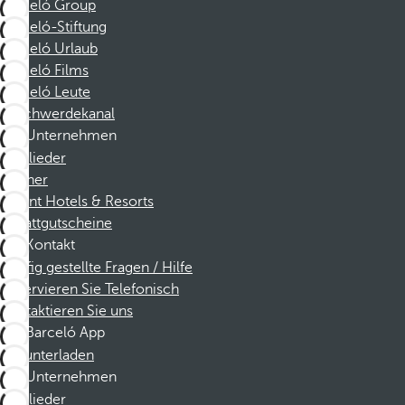
Barceló Group
Barceló-Stiftung
Barceló Urlaub
Barceló Films
Barceló Leute
Beschwerdekanal
Unternehmen
Mitglieder
Partner
Dorint Hotels & Resorts
Rabattgutscheine
Kontakt
Häufig gestellte Fragen / Hilfe
Reservieren Sie Telefonisch
Kontaktieren Sie uns
Barceló App
Herunterladen
Unternehmen
Mitglieder