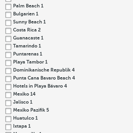
Palm Beach
1
Bulgarien
1
Sunny Beach
1
Costa Rica
2
Guanacaste
1
Tamarindo
1
Puntarenas
1
Playa Tambor
1
Dominikanische Republik
4
Punta Cana Bavaro Beach
4
Hotels in Playa Bávaro
4
Mexiko
14
Jalisco
1
Mexiko Pazifik
5
Huatulco
1
Ixtapa
1