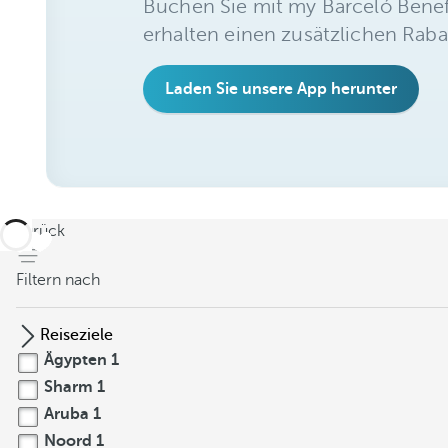
Buchen Sie mit my Barceló Benef
erhalten einen zusätzlichen Raba
Laden Sie unsere App herunter
zurück
Filtern nach
Reiseziele
Ägypten
1
Sharm
1
Aruba
1
Noord
1