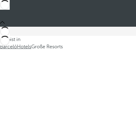
Du bist in
Barceló
Hotels
Große Resorts