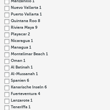
Manzanillo
1
Nuevo Vallarta
1
Puerto Vallarta
1
Quintana Roo
8
Riviera Maya
9
Playacar
2
Nicaragua
1
Managua
1
Montelimar Beach
1
Oman
1
Al Batinah
1
Al-Mussanah
1
Spanien
6
Kanarische Inseln
6
Fuerteventura
4
Lanzarote
1
Teneriffa
1