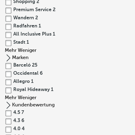
Shopping
2
Premium Service
2
Wandern
2
Radfahren
1
All Inclusive Plus
1
Stadt
1
Mehr
Weniger
Marken
Barceló
25
Occidental
6
Allegro
1
Royal Hideaway
1
Mehr
Weniger
Kundenbewertung
4.5
7
4.3
6
4.0
4