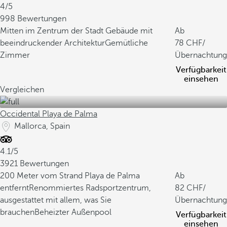
4/5
998 Bewertungen
Mitten im Zentrum der Stadt
Gebäude mit
Ab
beeindruckender Architektur
Gemütliche
78
/
Zimmer
Übernachtung
Verfügbarkeit
einsehen
Vergleichen
Occidental Playa de Palma
Mallorca, Spain
4.1/5
3921 Bewertungen
200 Meter vom Strand Playa de Palma
Ab
entfernt
Renommiertes Radsportzentrum,
82
/
ausgestattet mit allem, was Sie
Übernachtung
brauchen
Beheizter Außenpool
Verfügbarkeit
einsehen