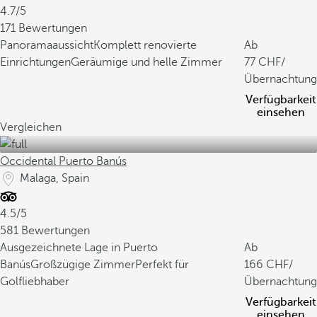
4.7/5
171 Bewertungen
Panoramaaussicht
Komplett renovierte
Ab
Einrichtungen
Geräumige und helle Zimmer
77
/
Übernachtung
Verfügbarkeit
einsehen
Vergleichen
Occidental Puerto Banús
Malaga, Spain
4.5/5
581 Bewertungen
Ausgezeichnete Lage in Puerto
Ab
Banús
Großzügige Zimmer
Perfekt für
166
/
Golfliebhaber
Übernachtung
Verfügbarkeit
einsehen