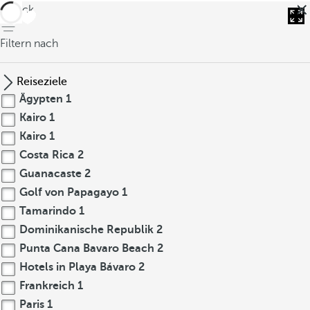
zurück
Filtern nach
Reiseziele
Ägypten
1
Kairo
1
Kairo
1
Costa Rica
2
Guanacaste
2
Golf von Papagayo
1
Tamarindo
1
Dominikanische Republik
2
Punta Cana Bavaro Beach
2
Hotels in Playa Bávaro
2
Frankreich
1
Paris
1