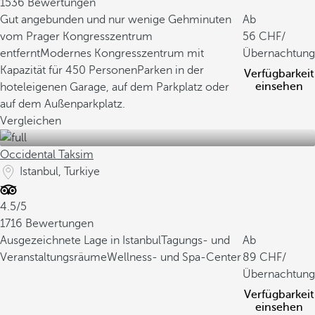
1536 Bewertungen
Gut angebunden und nur wenige Gehminuten
Ab
vom Prager Kongresszentrum
56
/
entfernt
Modernes Kongresszentrum mit
Übernachtung
Kapazität für 450 Personen
Parken in der
Verfügbarkeit
einsehen
hoteleigenen Garage, auf dem Parkplatz oder
auf dem Außenparkplatz.
Vergleichen
Occidental Taksim
Istanbul, Turkiye
4.5/5
1716 Bewertungen
Ausgezeichnete Lage in Istanbul
Tagungs- und
Ab
Veranstaltungsräume
Wellness- und Spa-Center
89
/
Übernachtung
Verfügbarkeit
einsehen