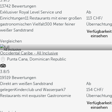
3.9/5
13742 Bewertungen
Exklusiver Royal Level Service und
Ab
Einrichtungen
11 Restaurants mit einer großen
113
/
gastronomischen Vielfalt
300 Meter feiner
Übernachtung
weißer Sandstrand
Verfügbarkeit
einsehen
Vergleichen
All inclusive
Occidental Caribe - All Inclusive
Punta Cana, Dominican Republic
3.8/5
19519 Bewertungen
Direkt am weißen Sandstrand
Ab
gelegen
Kinderclub und Wasserpark
7
154
/
Restaurants mit exquisiter Gastronomie
Übernachtung
Verfügbarkeit
einsehen