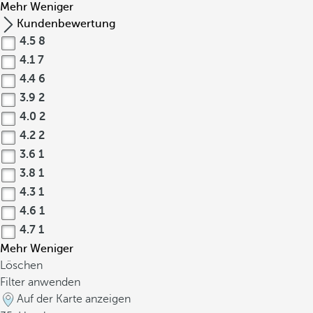
Mehr
Weniger
Kundenbewertung
4.5
8
4.1
7
4.4
6
3.9
2
4.0
2
4.2
2
3.6
1
3.8
1
4.3
1
4.6
1
4.7
1
Mehr
Weniger
Löschen
Filter anwenden
Auf der Karte anzeigen