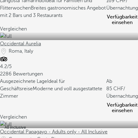
Langosta Tamarindo
Ideal für Familien und
169
/
Flitterwochen
Breites gastronomisches Angebot
Übernachtung
mit 2 Bars und 3 Restaurants
Verfügbarkeit
einsehen
Vergleichen
Occidental Aurelia
Roma, Italy
4.2/5
2286 Bewertungen
Ausgezeichnete Lage
Ideal für
Ab
Geschäftsreise
Moderne und voll ausgestattete
85
/
Zimmer
Übernachtung
Verfügbarkeit
einsehen
Vergleichen
All inclusive
Occidental Papagayo - Adults only - All Inclusive