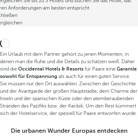
rgleichen Sie bis zu 3 Hotels und buchen Sie das Hotel, das
hren Anforderungen am besten entspricht
chließen
ergleichen
Ein Urlaub mit dem Partner gehört zu jenen Momenten, in
denen man die Ruhe und die Details zu schätzen weiß. Daher
sind die
Occidental Hotels & Resorts
für Paare eine
Garantie
sowohl für Entspannung
als auch für einen guten Service.
Sie müssen nur den Ort auswählen. Zwischen der Geschichte
und der Avantgarde der großen Hauptstädte, dem Charme der
Inseln und der spanischen Küste oder den atemberaubenden
Stränden des Pazifiks bzw. der Karibik. Um den Rest kümmert
sich der Hotelservice, der speziell für Paare entworfen wurde.
Die urbanen Wunder Europas entdecken