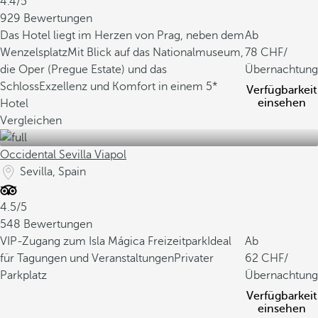
4.4/5
929 Bewertungen
Das Hotel liegt im Herzen von Prag, neben dem
Ab
Wenzelsplatz
Mit Blick auf das Nationalmuseum,
78
/
die Oper (Pregue Estate) und das
Übernachtung
Schloss
Exzellenz und Komfort in einem 5*
Verfügbarkeit
einsehen
Hotel
Vergleichen
Occidental Sevilla Viapol
Sevilla, Spain
4.5/5
548 Bewertungen
VIP-Zugang zum Isla Mágica Freizeitpark
Ideal
Ab
für Tagungen und Veranstaltungen
Privater
62
/
Parkplatz
Übernachtung
Verfügbarkeit
einsehen