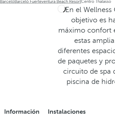
Barceló
Barceló Fuerteventura Beach Resort
Centro Thalasso
En el Wellness
objetivo es h
máximo confort e
estas amplia
diferentes espaci
de paquetes y pr
circuito de spa
piscina de hi
Información
Instalaciones