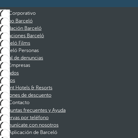
Corporativo
Grupo Barceló
Fundación Barceló
Vacaciones Barceló
Barceló Films
Barceló Personas
Canal de denuncias
Empresas
Afiliados
Socios
Dorint Hotels & Resorts
Cupones de descuento
Contacto
Preguntas frecuentes y Ayuda
Reservas por teléfono
Comunícate con nosotros
Aplicación de Barceló