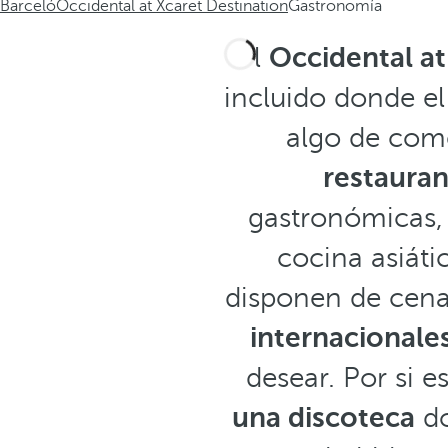
Barceló
Occidental at Xcaret Destination
Gastronomía
El
Occidental at
incluido donde e
algo de com
restauran
gastronómicas, 
cocina asiáti
disponen de cena
internacionale
desear. Por si e
una discoteca
do