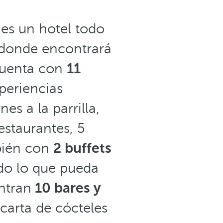
e
es un hotel todo
 donde encontrará
cuenta con
11
periencias
s a la parrilla,
estaurantes, 5
bién con
2 buffets
do lo que pueda
ntran
10 bares y
 carta de cócteles