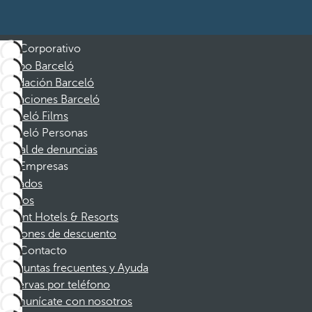
Corporativo
Grupo Barceló
Fundación Barceló
Vacaciones Barceló
Barceló Films
Barceló Personas
Canal de denuncias
Empresas
Afiliados
Socios
Dorint Hotels & Resorts
Cupones de descuento
Contacto
Preguntas frecuentes y Ayuda
Reservas por teléfono
Comunícate con nosotros