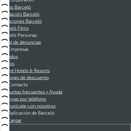
Corporativo
Grupo Barceló
Fundación Barceló
Vacaciones Barceló
Barceló Films
Barceló Personas
Canal de denuncias
Empresas
Afiliados
Socios
Dorint Hotels & Resorts
Cupones de descuento
Contacto
Preguntas frecuentes y Ayuda
Reservas por teléfono
Comunícate con nosotros
Aplicación de Barceló
Descargar