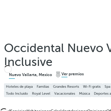
Compartir
Occidental Nuevo Va
Añadir a favoritos
Inclusive
Ver más fotos y videos
Ver premios
Nuevo Vallarta, Mexico
Hoteles de playa
Familias
Grandes Resorts
Wi-Fi gratis
Spa
Todo Incluido
Royal Level
Vacacionales
Música
Deportes a