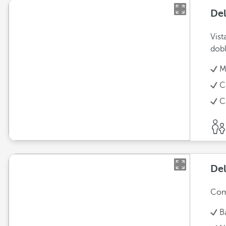
Del
Vist
dobl
M
C
C
Del
Comp
B