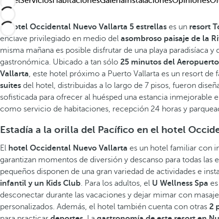
Hotel
Servicios
Habitaciones
Galería
Instalaciones
Opiniones
Of
El
hotel Occidental Nuevo Vallarta 5 estrellas
es un
resort 
enclave privilegiado en medio del
asombroso paisaje de la Ri
misma mañana es posible disfrutar de una playa paradisíaca y 
gastronómica. Ubicado a tan sólo
25 minutos del Aeropuerto
Vallarta
, este hotel próximo a Puerto Vallarta es un resort de 
suites
del hotel, distribuidas a lo largo de 7 pisos, fueron dis
sofisticada para ofrecer al huésped una estancia inmejorable 
como servicio de habitaciones, recepción 24 horas y parqueade
Estadía a la orilla del Pacífico en el hotel Occi
El
hotel Occidental Nuevo Vallarta
es un hotel familiar con i
garantizan momentos de diversión y descanso para todas las 
pequeños disponen de una gran variedad de actividades e in
infantil y un Kids Club
. Para los adultos, el
U Wellness Spa
es 
desconectar durante las vacaciones y dejar mimar con masaje
personalizados. Además, el hotel también cuenta con otras
2 
para practicar
deportes
. La
gastronomía de este resort en Nu