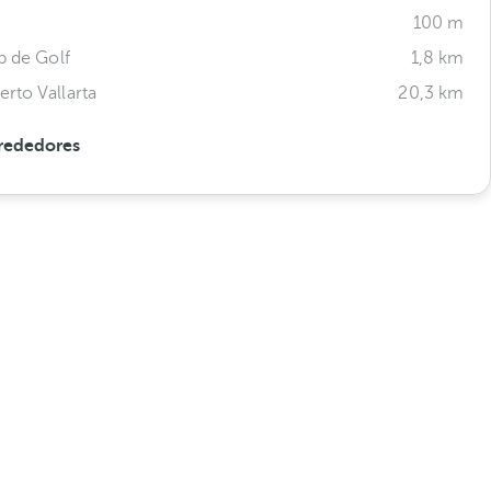
100 m
b de Golf
1,8 km
rto Vallarta
20,3 km
rededores