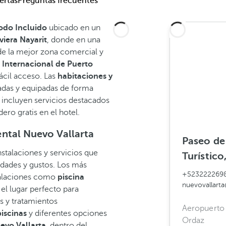
ertas
Preguntas frecuentes
Todo Incluido
ubicado en un
viera Nayarit
, donde en una
de la mejor zona comercial y
 Internacional de Puerto
fácil acceso. Las
habitaciones y
eñadas y equipadas de forma
e incluyen servicios destacados
ro gratis en el hotel.
dental Nuevo Vallarta
Paseo de 
nstalaciones y servicios que
Turístico
edades y gustos. Los más
+523222269
stalaciones como
piscina
nuevovallart
el lugar perfecto para
s y tratamientos
Aeropuerto 
piscinas
y diferentes opciones
Ordaz
evo Vallarta
, dentro del