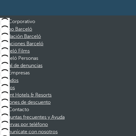
Corporativo
Grupo Barceló
Fundación Barceló
Vacaciones Barceló
Barceló Films
Barceló Personas
Canal de denuncias
Empresas
Afiliados
Socios
Dorint Hotels & Resorts
Cupones de descuento
Contacto
Preguntas frecuentes y Ayuda
Reservas por teléfono
Comunícate con nosotros