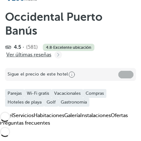
Añadir a favoritos
Ver más fotos y videos
Occidental Puerto
Banús
4.5
(581)
4.8
·
Excelente ubicación
Ver últimas reseñas
Sigue el precio de este hotel
Parejas
Wi-Fi gratis
Vacacionales
Compras
Hoteles de playa
Golf
Gastronomia
Hotel
Servicios
Habitaciones
Galería
Instalaciones
Ofertas
Preguntas frecuentes