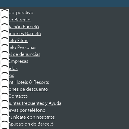
Corporativo
Grupo Barceló
Fundación Barceló
Vacaciones Barceló
Barceló Films
Barceló Personas
Canal de denuncias
Empresas
Afiliados
Socios
Dorint Hotels & Resorts
Cupones de descuento
Contacto
Preguntas frecuentes y Ayuda
Reservas por teléfono
Comunícate con nosotros
Aplicación de Barceló