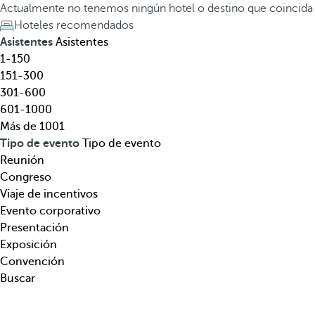
e
a
Actualmente no tenemos ningún hotel o destino que coincida
l
t
Hoteles recomendados
,
e
Asistentes
Asistentes
d
c
1-150
e
l
151-300
s
a
301-600
t
d
601-1000
i
e
Más de 1001
n
f
Tipo de evento
Tipo de evento
o
l
Reunión
,
e
Congreso
t
c
Viaje de incentivos
e
h
Evento corporativo
m
a
Presentación
á
h
Exposición
t
a
Convención
i
c
Buscar
c
i
a
a