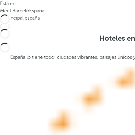
Está en
.
a
Meet Barceló
España
.
b
.
a
j
o
Hoteles en
,
s
e
España lo tiene todo: ciudades vibrantes, paisajes únicos
a
b
r
e
l
a
v
e
n
t