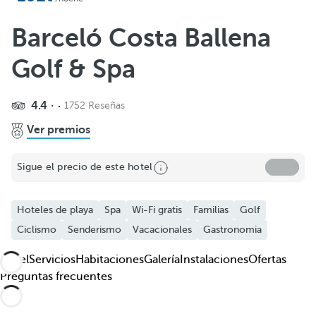
Añadir a favoritos
Ver más fotos y vídeos
Barceló Costa Ballena
Golf & Spa
4.4
1752 Reseñas
Ver premios
Sigue el precio de este hotel
Hoteles de playa
Spa
Wi-Fi gratis
Familias
Golf
Ciclismo
Senderismo
Vacacionales
Gastronomia
Hotel
Servicios
Habitaciones
Galería
Instalaciones
Ofertas
Preguntas frecuentes