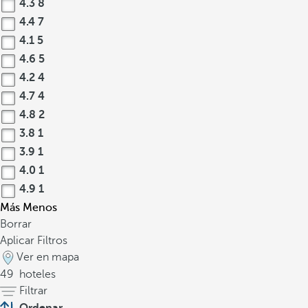
4.3
8
4.4
7
4.1
5
4.6
5
4.2
4
4.7
4
4.8
2
3.8
1
3.9
1
4.0
1
4.9
1
Más
Menos
Borrar
Aplicar Filtros
Ver en mapa
49
hoteles
Filtrar