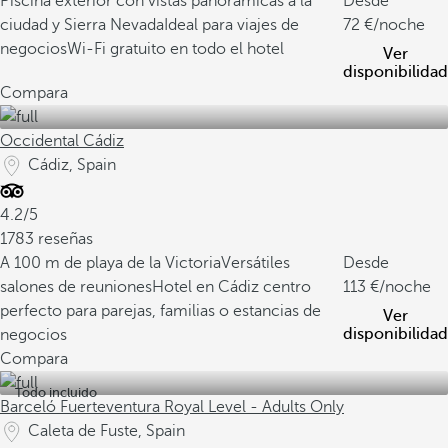
Piscina exterior con vistas panorámicas a la
Desde
ciudad y Sierra Nevada
Ideal para viajes de
72
/noche
negocios
Wi-Fi gratuito en todo el hotel
Ver
disponibilidad
Compara
Occidental Cádiz
Cádiz, Spain
4.2/5
1783 reseñas
A 100 m de playa de la Victoria
Versátiles
Desde
salones de reuniones
Hotel en Cádiz centro
113
/noche
perfecto para parejas, familias o estancias de
Ver
disponibilidad
negocios
Compara
Todo incluido
Barceló Fuerteventura Royal Level - Adults Only
Caleta de Fuste, Spain