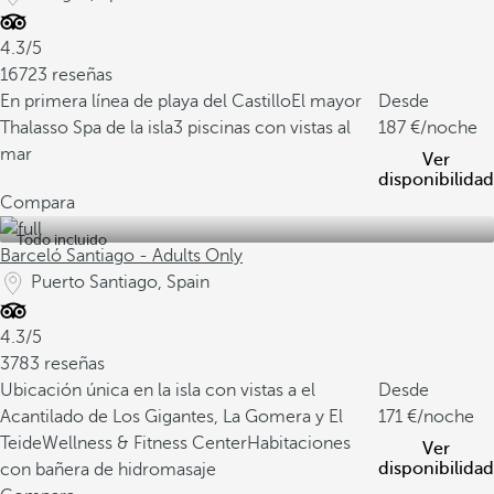
4.3/5
16723 reseñas
En primera línea de playa del Castillo
El mayor
Desde
Thalasso Spa de la isla
3 piscinas con vistas al
187
/noche
mar
Ver
disponibilidad
Compara
Todo incluido
Barceló Santiago - Adults Only
Puerto Santiago, Spain
4.3/5
3783 reseñas
Ubicación única en la isla con vistas a el
Desde
Acantilado de Los Gigantes, La Gomera y El
171
/noche
Teide
Wellness & Fitness Center
Habitaciones
Ver
disponibilidad
con bañera de hidromasaje