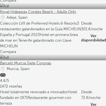
Compara
Royal Hideaway Corales Beach - Adults Only
Adeje, Spain
Colección LVX de Preferred Hotels & Resorts
3
Desde
restaurantes galardonados en la Guía MICHELIN
301
/noche
España y Portugal 2023
Hotel en primera línea
Ver
disponibilidad
de mar en Tenerife galardonado con Llave
MICHELIN
Compara
Barceló Murcia Siete Coronas
Murcia, Spain
4.4/5
1472 reseñas
Hotel totalmente renovado e innovador
Hotel
Desde
fundado en 1971
Restaurante gourmet con
72
/noche
terraza
Ver