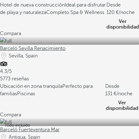
Hotel de nueva construcción
Ideal para disfrutar
Desde
de playa y naturaleza
Completo Spa & Wellness
120
/noche
Ver
disponibilidad
Compara
Barceló Sevilla Renacimiento
Sevilla, Spain
4.3/5
5773 reseñas
Ubicación en zona tranquila
Perfecto para
Desde
familias
Piscinas
131
/noche
Ver
disponibilidad
Compara
Todo incluido
Barceló Fuerteventura Mar
Antigua, Spain