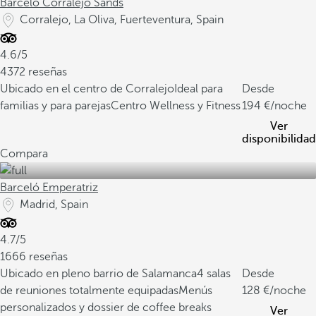
Barceló Corralejo Sands
Corralejo, La Oliva, Fuerteventura, Spain
4.6/5
4372 reseñas
Ubicado en el centro de Corralejo
Ideal para
Desde
familias y para parejas
Centro Wellness y Fitness
194
/noche
Ver
disponibilidad
Compara
Barceló Emperatriz
Madrid, Spain
4.7/5
1666 reseñas
Ubicado en pleno barrio de Salamanca
4 salas
Desde
de reuniones totalmente equipadas
Menús
128
/noche
personalizados y dossier de coffee breaks
Ver