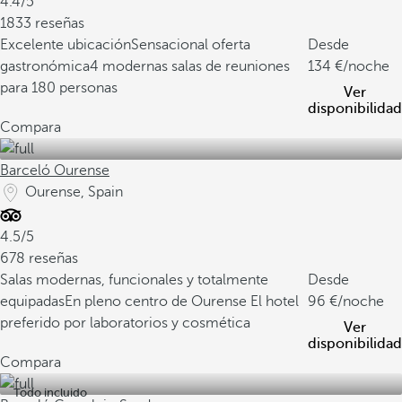
4.4/5
1833 reseñas
Excelente ubicación
Sensacional oferta
Desde
gastronómica
4 modernas salas de reuniones
134
/noche
para 180 personas
Ver
disponibilidad
Compara
Barceló Ourense
Ourense, Spain
4.5/5
678 reseñas
Salas modernas, funcionales y totalmente
Desde
equipadas
En pleno centro de Ourense
El hotel
96
/noche
preferido por laboratorios y cosmética
Ver
disponibilidad
Compara
Todo incluido