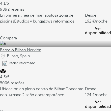
4.1/5
9892 reseñas
En primera línea de mar
Fabulosa zona de
Desde
piscinas
Estudios y bungalows reformados
162
/noche
Ver
disponibilidad
Compara
Barceló Bilbao Nervión
Bilbao, Spain
Recién reformado
4.3/5
5006 reseñas
Ubicación en pleno centro de Bilbao
Concepto
Desde
eco-urbano
Diseño contemporáneo
124
/noche
Ver
disponibilidad