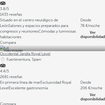
3.8/5
1435 reseñas
Situado en el centro neurálgico de
Desde
León
Salones y espacios preparados para
78
/noche
congresos y reuniones
Cómodas y luminosas
Ver
disponibilidad
habitaciones
Compara
Todo incluido
Occidental Jandía Royal Level
Fuerteventura, Spain
4.4/5
2681 reseñas
En primera línea de mar
Exclusividad Royal
Desde
Level
Excelente gastronomía
206
/noche
Ver
disponibilidad
Compara