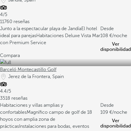
Jandía, Spain
4/5
11760 reseñas
Junto a la espectacular playa de Jandía
El hotel
Desde
ideal para parejas
Habitaciones Deluxe Vista Mar
108
/noche
con Premium Service
Ver
disponibilidad
Compara
Barceló Montecastillo Golf
Jerez de la Frontera, Spain
4.4/5
3518 reseñas
Habitaciones y villas amplias y
Desde
confortables
Magnífico campo de golf de 18
109
/noche
hoyos con amplia zona de
Ver
disponibilidad
prácticas
Instalaciones para bodas, eventos