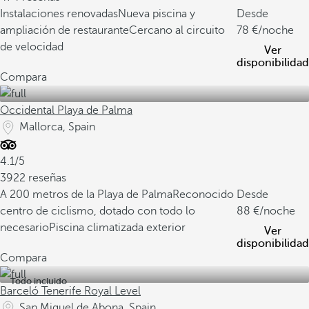
Instalaciones renovadas
Nueva piscina y
Desde
ampliación de restaurante
Cercano al circuito
78
/noche
de velocidad
Ver
disponibilidad
Compara
Occidental Playa de Palma
Mallorca, Spain
4.1/5
3922 reseñas
A 200 metros de la Playa de Palma
Reconocido
Desde
centro de ciclismo, dotado con todo lo
88
/noche
necesario
Piscina climatizada exterior
Ver
disponibilidad
Compara
Todo incluido
Barceló Tenerife Royal Level
San Miguel de Abona, Spain