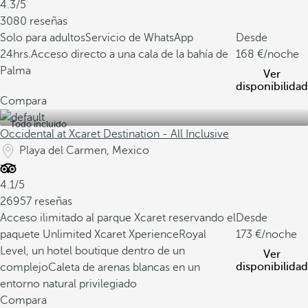
4.3/5
3080 reseñas
Solo para adultos
Servicio de WhatsApp
Desde
24hrs.
Acceso directo a una cala de la bahía de
168
/noche
Palma
Ver
disponibilidad
Compara
Todo incluido
Occidental at Xcaret Destination - All Inclusive
Playa del Carmen, Mexico
4.1/5
26957 reseñas
Acceso ilimitado al parque Xcaret reservando el
Desde
paquete Unlimited Xcaret Xperience
Royal
173
/noche
Level, un hotel boutique dentro de un
Ver
disponibilidad
complejo
Caleta de arenas blancas en un
entorno natural privilegiado
Compara