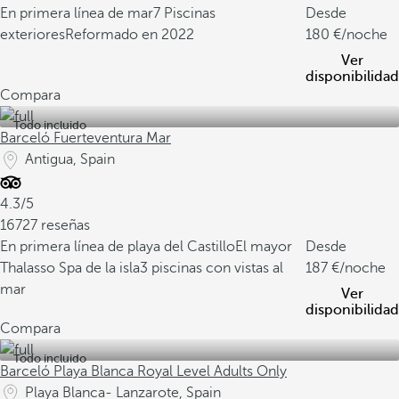
En primera línea de mar
7 Piscinas
Desde
exteriores
Reformado en 2022
180
/noche
Ver
disponibilidad
Compara
Todo incluido
Barceló Fuerteventura Mar
Antigua, Spain
4.3/5
16727 reseñas
En primera línea de playa del Castillo
El mayor
Desde
Thalasso Spa de la isla
3 piscinas con vistas al
187
/noche
mar
Ver
disponibilidad
Compara
Todo incluido
Barceló Playa Blanca Royal Level Adults Only
Playa Blanca- Lanzarote, Spain