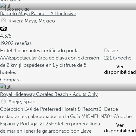
Todo incluido
Barceló Maya Palace - All Inclusive
Riviera Maya, Mexico
4.3/5
19202 reseñas
Hotel 4 diamantes certificado por la
Desde
AAA
Espectacular área de playa con extensión
221
/noche
de 2 km
¡Hospédese en 1 y disfrute de 5
Ver
disponibilidad
hoteles!
Compara
Royal Hideaway Corales Beach - Adults Only
Adeje, Spain
Colección LVX de Preferred Hotels & Resorts
3
Desde
restaurantes galardonados en la Guía MICHELIN
301
/noche
España y Portugal 2023
Hotel en primera línea
Ver
disponibilidad
de mar en Tenerife galardonado con Llave