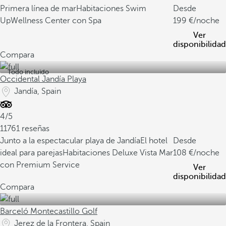
Primera línea de mar
Habitaciones Swim
Desde
Up
Wellness Center con Spa
199
/noche
Ver
disponibilidad
Compara
Todo incluido
Occidental Jandía Playa
Jandía, Spain
4/5
11761 reseñas
Junto a la espectacular playa de Jandía
El hotel
Desde
ideal para parejas
Habitaciones Deluxe Vista Mar
108
/noche
con Premium Service
Ver
disponibilidad
Compara
Barceló Montecastillo Golf
Jerez de la Frontera, Spain