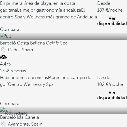
En primera línea de playa, en la costa
Desde
gaditana
La mejor gastronomía andaluza
El
187
/noche
centro Spa y Wellness más grande de Andalucía
Ver
disponibilidad
Compara
Barceló Costa Ballena Golf & Spa
Cadiz, Spain
4.4/5
1752 reseñas
Habitaciones con vistas
Maginifico campo de
Desde
golf
Centro Wellness y Spa
102
/noche
Ver
disponibilidad
Compara
Todo incluido
Barceló Isla Canela
Ayamonte, Spain