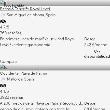
Todo incluido
Barceló Tenerife Royal Level
San Miguel de Abona, Spain
4.7/5
769 reseñas
En primera línea de mar
Exclusividad Royal
Desde
Level
Excelente gastronomía
242
/noche
Ver
disponibilidad
Compara
Occidental Playa de Palma
Mallorca, Spain
4.1/5
3922 reseñas
A 200 metros de la Playa de Palma
Reconocido
Desde
centro de ciclismo, dotado con todo lo
88
/noche