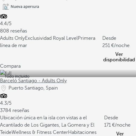
Nueva apertura
4.4/5
808 reseñas
Adults Only
Exclusividad Royal Level
Primera
Desde
línea de mar
251
/noche
Ver
disponibilidad
Compara
Todo incluido
Barceló Santiago - Adults Only
Puerto Santiago, Spain
4.3/5
3784 reseñas
Ubicación única en la isla con vistas a el
Desde
Acantilado de Los Gigantes, La Gomera y El
171
/noche
Teide
Wellness & Fitness Center
Habitaciones
Ver