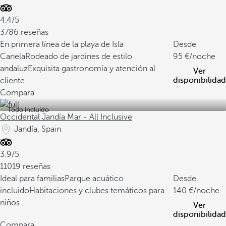
4.4/5
3786 reseñas
En primera línea de la playa de Isla
Desde
Canela
Rodeado de jardines de estilo
95
/noche
andaluz
Exquisita gastronomía y atención al
Ver
disponibilidad
cliente
Compara
Todo incluido
Occidental Jandía Mar - All Inclusive
Jandía, Spain
3.9/5
11019 reseñas
Ideal para familias
Parque acuático
Desde
incluido
Habitaciones y clubes temáticos para
140
/noche
niños
Ver
disponibilidad
Compara