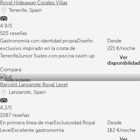
Royal Hideaway Corales Villas
Tenerife, Spain
4.9/5
525 reseñas
Gastronomía con identidad propia
Diseño
Desde
exclusivo inspirado en la costa de
221
/noche
Tenerife
Junior Suites con piscina swim up
Ver
disponibilidad
Compara
Todo incluido
Barceló Lanzarote Royal Level
Lanzarote, Spain
4.2/5
1087 reseñas
En primera línea de mar
Exclusividad Royal
Desde
Level
Excelente gastronomía
182
/noche
Ver