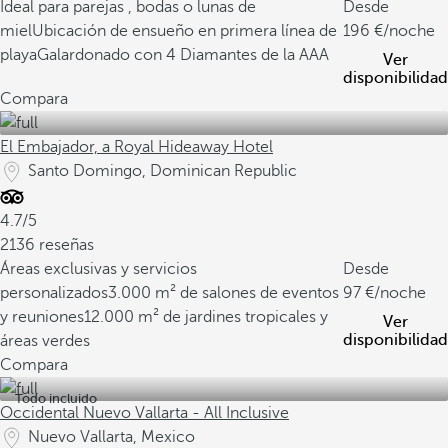
Ideal para parejas , bodas o lunas de
Desde
miel
Ubicación de ensueño en primera línea de
196
/noche
playa
Galardonado con 4 Diamantes de la AAA
Ver
disponibilidad
Compara
El Embajador, a Royal Hideaway Hotel
Santo Domingo, Dominican Republic
4.7/5
2136 reseñas
Áreas exclusivas y servicios
Desde
personalizados
3.000 m² de salones de eventos
97
/noche
y reuniones
12.000 m² de jardines tropicales y
Ver
disponibilidad
áreas verdes
Compara
Todo incluido
Occidental Nuevo Vallarta - All Inclusive
Nuevo Vallarta, Mexico