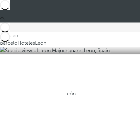
Estás en
Barceló
Hoteles
León
León