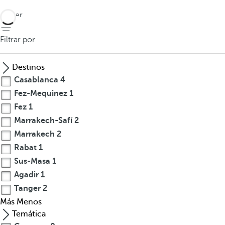
volver
Filtrar por
Destinos
Casablanca
4
Fez-Mequinez
1
Fez
1
Marrakech-Safí
2
Marrakech
2
Rabat
1
Sus-Masa
1
Agadir
1
Tanger
2
Más
Menos
Temática