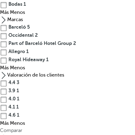
Bodas
1
Más
Menos
Marcas
Barceló
5
Occidental
2
Part of Barceló Hotel Group
2
Allegro
1
Royal Hideaway
1
Más
Menos
Valoración de los clientes
4.4
3
3.9
1
4.0
1
4.1
1
4.6
1
Más
Menos
Comparar