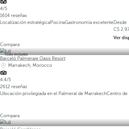
4/5
1614 reseñas
Localización estratégica
Piscina
Gastronomía excelente
Desde
2.9
Ver dis
Compara
Todo incluido
Barceló Palmeraie Oasis Resort
Marrakech, Morocco
4.4/5
2612 reseñas
Ubicación privilegiada en el Palmeral de Marrakech
Centro de 
Compara