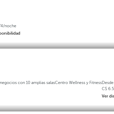
74
/noche
ponibilidad
negocios con 10 amplias salas
Centro Wellness y Fitness
Desde
6.
Ver di