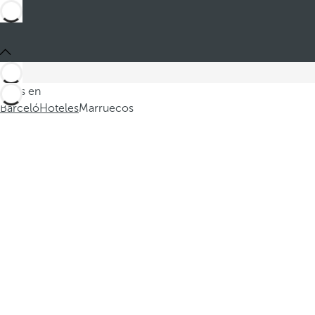
Estás en
Barceló
Hoteles
Marruecos