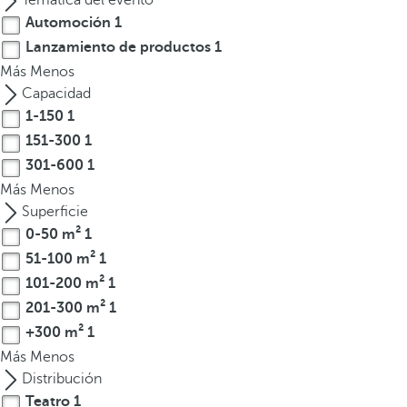
Temática del evento
l
Automoción
1
a
Lanzamiento de productos
1
t
Más
e
Menos
c
Capacidad
l
1-150
1
a
151-300
1
d
301-600
1
e
Más
Menos
f
Superficie
l
0-50 m²
1
e
51-100 m²
1
c
101-200 m²
1
h
201-300 m²
1
a
+300 m²
1
h
a
Más
Menos
c
Distribución
i
Teatro
1