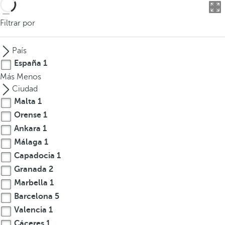
o
d
Filtrar por
u
c
País
i
España
1
r
Más
Menos
t
Ciudad
r
Malta
1
e
Orense
1
s
o
Ankara
1
m
Málaga
1
á
Capadocia
1
s
Granada
2
c
Marbella
1
a
Barcelona
5
r
Valencia
1
a
Cáceres
1
c