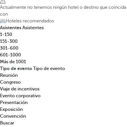
l
a
Actualmente no tenemos ningún hotel o destino que coincida
,
t
con
d
e
Hoteles recomendados
e
c
Asistentes
Asistentes
s
l
1-150
t
a
151-300
i
d
301-600
n
e
601-1000
o
f
Más de 1001
,
l
Tipo de evento
Tipo de evento
t
e
Reunión
e
c
Congreso
m
h
Viaje de incentivos
á
a
Evento corporativo
t
h
Presentación
i
a
Exposición
c
c
Convención
a
i
Buscar