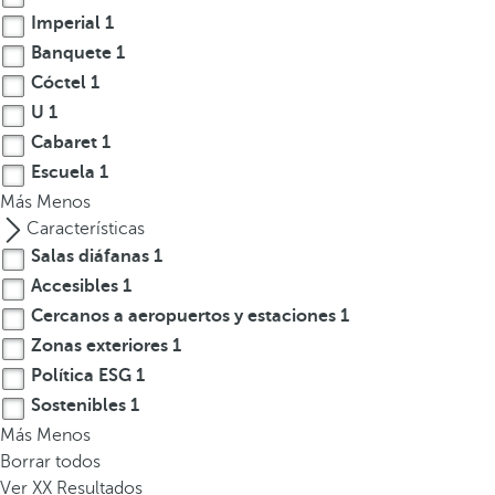
a
Imperial
1
a
Banquete
1
b
Cóctel
1
a
U
1
j
Cabaret
1
o
Escuela
1
p
Más
a
Menos
r
Características
a
Salas diáfanas
1
n
Accesibles
1
a
Cercanos a aeropuertos y estaciones
1
v
Zonas exteriores
1
e
Política ESG
1
g
Sostenibles
1
a
Más
Menos
r
Borrar todos
a
Ver
XX
Resultados
l