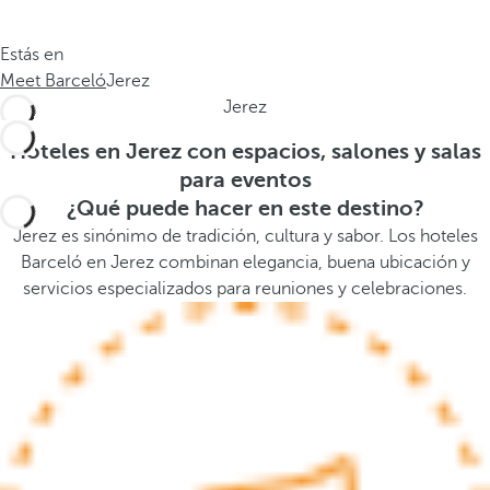
.
a
.
a
Estás en
.
b
Meet Barceló
Jerez
a
Jerez
j
o
Hoteles en Jerez con espacios, salones y salas
,
para eventos
s
¿Qué puede hacer en este destino?
e
Jerez es sinónimo de tradición, cultura y sabor. Los hoteles
a
Barceló en Jerez combinan elegancia, buena ubicación y
b
servicios especializados para reuniones y celebraciones.
r
e
l
a
v
e
n
t