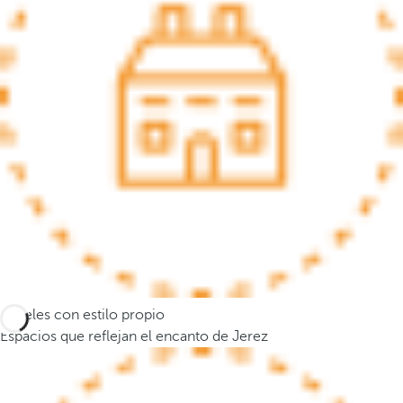
s
e
m
u
e
v
e
a
l
a
p
r
i
m
Hoteles con estilo propio
e
Espacios que reflejan el encanto de Jerez
r
a
o