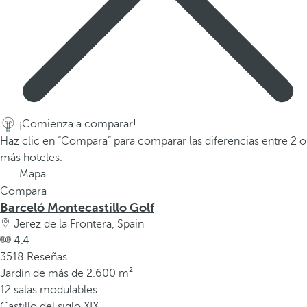
v
e
n
t
a
n
a
e
¡Comienza a comparar!
m
Haz clic en “Compara” para comparar las diferencias entre 2 o
e
más hoteles.
r
Mapa
g
Compara
e
Barceló Montecastillo Golf
n
Jerez de la Frontera, Spain
t
4.4 ·
e
3518 Reseñas
.
Jardín de más de 2.600 m²
12 salas modulables
Castillo del siglo XIX