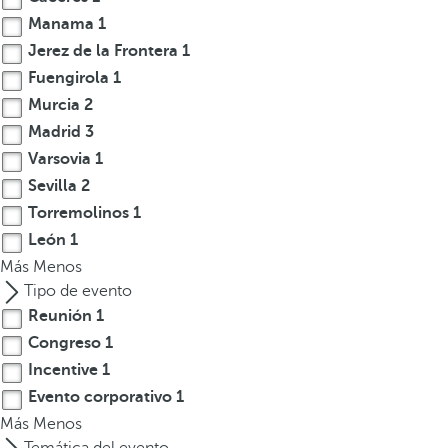
t
Manama
1
e
Jerez de la Frontera
1
r
Fuengirola
1
e
Murcia
2
s
Madrid
3
,
Varsovia
1
p
Sevilla
2
u
Torremolinos
1
e
d
León
1
e
Más
Menos
s
Tipo de evento
p
Reunión
1
u
Congreso
1
l
Incentive
1
s
Evento corporativo
1
a
Más
Menos
r