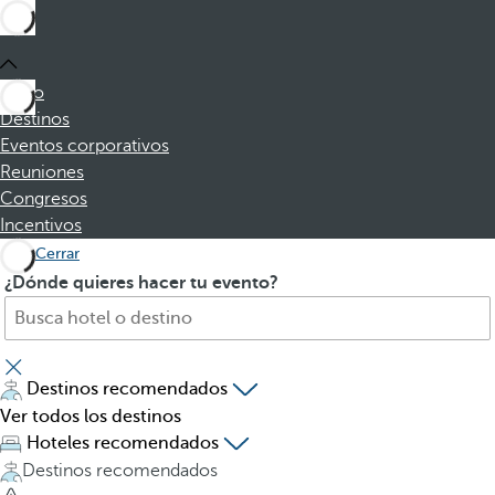
Inicio
Destinos
Eventos corporativos
Reuniones
Congresos
Incentivos
Cerrar
B
A
¿Dónde quieres hacer tu evento?
u
l
s
p
c
u
a
l
Destinos recomendados
h
s
Ver todos los destinos
o
a
Hoteles recomendados
t
r
Destinos recomendados
e
l