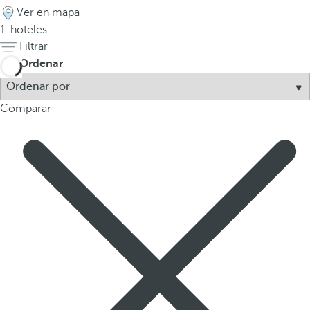
Ver en mapa
a
1
hoteles
p
Filtrar
r
Ordenar
i
m
e
Comparar
r
a
o
p
c
i
ó
n
d
e
l
a