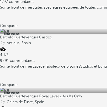
1797 commentaires
Sur le front de mer
Suites spacieuses équipées de toutes com
Comparer
Tout Inclus
Barceló Fuerteventura Castillo
Antigua, Spain
4.1/5
9891 commentaires
Sur le front de mer
Espace fabuleux de piscines
Studios et bun
Comparer
Tout Inclus
Barceló Fuerteventura Royal Level - Adults Only
Caleta de Fuste, Spain