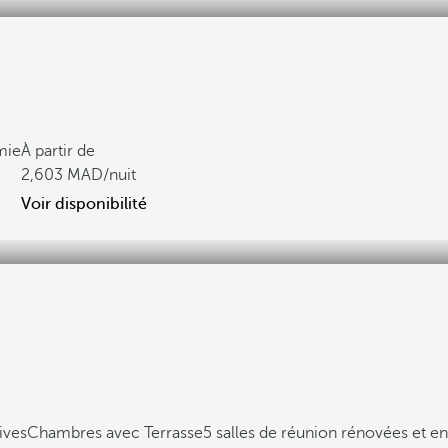
mie
À partir de
2,603
/nuit
Voir disponibilité
ives
Chambres avec Terrasse
5 salles de réunion rénovées et e