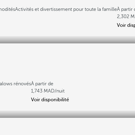
modités
Activités et divertissement pour toute la famille
À partir
2,302
Voir dis
galows rénovés
À partir de
1,743
/nuit
Voir disponibilité