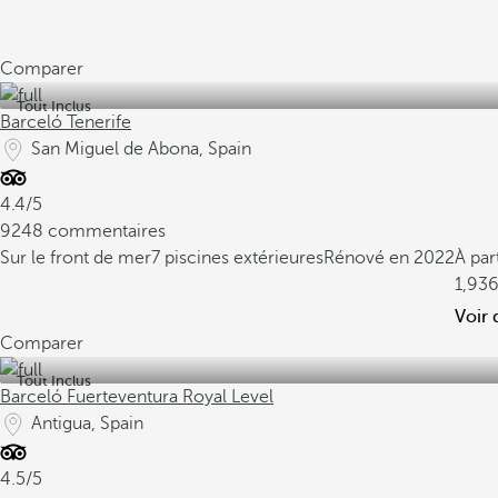
Comparer
Tout Inclus
Barceló Tenerife
San Miguel de Abona, Spain
4.4/5
9248 commentaires
Sur le front de mer
7 piscines extérieures
Rénové en 2022
À par
1,93
Voir 
Comparer
Tout Inclus
Barceló Fuerteventura Royal Level
Antigua, Spain
4.5/5