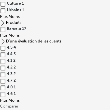
Culture
1
Urbains
1
Plus
Moins
Produits
Barceló
17
Plus
Moins
D’une évaluation de les clients
4.5
4
4.4
3
4.1
2
4.2
2
4.3
2
4.7
2
4.0
1
4.6
1
Plus
Moins
Comparer