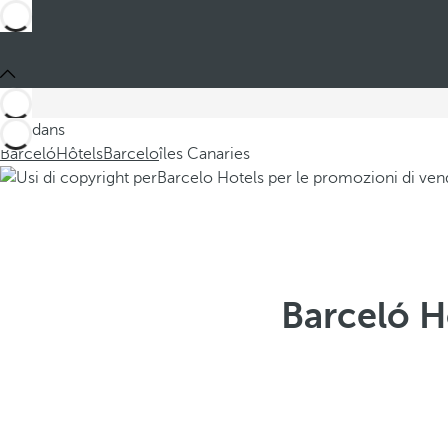
Ces dans
Barceló
Hôtels
Barcelo
îles Canaries
Barceló Ho