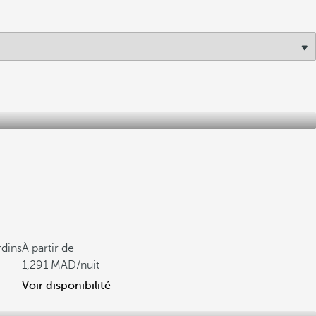
rdins
À partir de
1,291
/nuit
Voir disponibilité