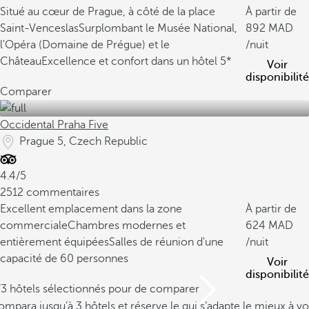
Situé au cœur de Prague, à côté de la place
À partir de
Saint-Venceslas
Surplombant le Musée National,
892
l'Opéra (Domaine de Prégue) et le
/nuit
Château
Excellence et confort dans un hôtel 5*
Voir
disponibilité
Comparer
Occidental Praha Five
Prague 5, Czech Republic
4.4/5
2512 commentaires
Excellent emplacement dans la zone
À partir de
commerciale
Chambres modernes et
624
entièrement équipées
Salles de réunion d'une
/nuit
capacité de 60 personnes
Voir
disponibilité
/3 hôtels sélectionnés pour de comparer
mpara jusqu’à 3 hôtels et réserve le qui s’adapte le mieux à vo