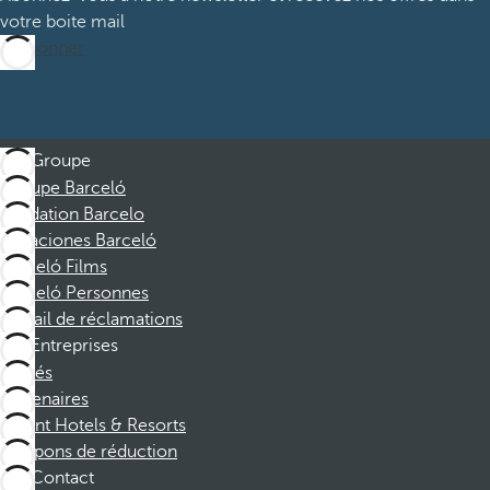
votre boite mail
M’abonner
Groupe
Groupe Barceló
Fondation Barcelo
Vacaciones Barceló
Barceló Films
Barceló Personnes
Portail de réclamations
Entreprises
Affiliés
Partenaires
Dorint Hotels & Resorts
Coupons de réduction
Contact