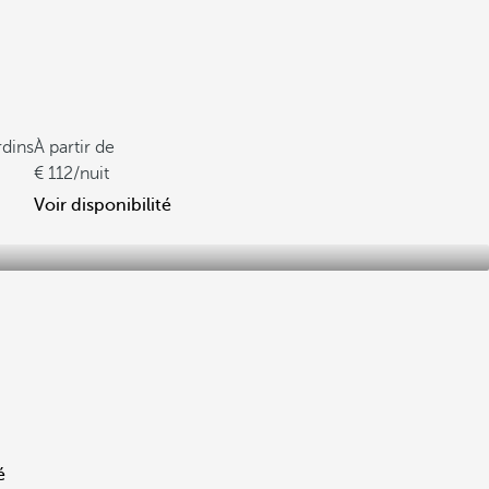
rdins
À partir de
112
/nuit
Voir disponibilité
é