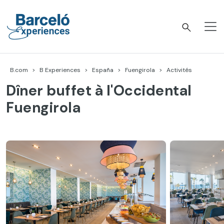
Accéder
au
contenu
Barceló Experiences
B.com
B Experiences
España
Fuengirola
Activités
Dîner buffet à l'Occidental
Fuengirola