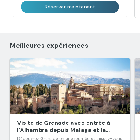
Réserver maintenant
Meilleures expériences
Visite de Grenade avec entrée à
l'Alhambra depuis Malaga et la
Costa del Sol
Découvrez Grenade en une journée et laissez-vous