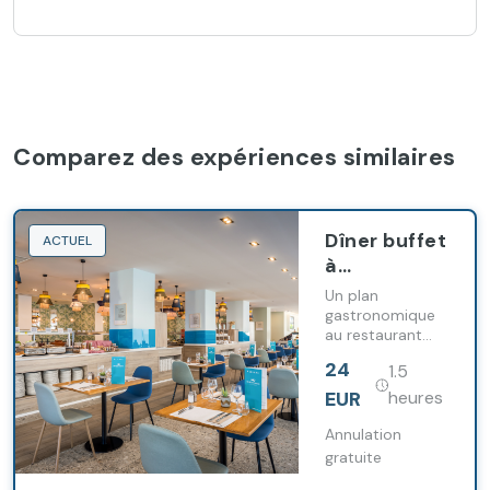
Comparez des expériences similaires
Dîner buffet
ACTUEL
à
l'Occidental
Un plan
Fuengirola
gastronomique
au restaurant
buffet
24
1.5
méditerranéen
avec une
EUR
heures
sélection
rigoureuse de
Annulation
plats andalous
gratuite
et