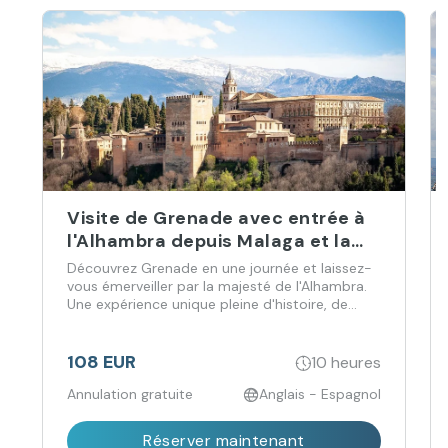
Visite de Grenade avec entrée à
l'Alhambra depuis Malaga et la
Costa del Sol
Découvrez Grenade en une journée et laissez-
vous émerveiller par la majesté de l'Alhambra.
Une expérience unique pleine d'histoire, de
vues incroyables et de saveurs à ne pas
manquer !
108 EUR
10 heures
Annulation gratuite
Anglais - Espagnol
Réserver maintenant