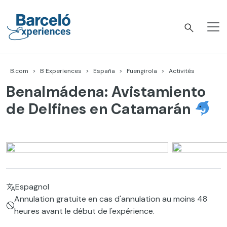
Accéder
au
contenu
Barceló Experiences
B.com
B Experiences
España
Fuengirola
Activités
Benalmádena: Avistamiento
de Delfines en Catamarán
Espagnol
Annulation gratuite en cas d'annulation au moins 48
heures avant le début de l'expérience.