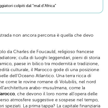
iatori colpiti dal “mal d’Africa”
na strada non ancora percorsa è quella che devo
ecolo da Charles de Foucauld, religioso francese
iatore; culla di luoghi leggendari, pieni di storia
amico, paese in bilico tra modernità e tradizione,
edità culturale, il Marocco gode di una posizione
lle dell’Oceano Atlantico. Una terra ricca di
he come le rovine romane di Volubilis, nel nord
dell’architettura arabo-musulmana, come la
 Marocco
, che devono il loro nome all'opera delle
verso atmosfere suggestive e sospese nel tempo,
ri speziati. La prima tappa? La capitale finanziaria