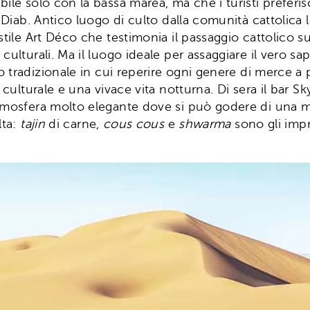
ibile solo con la bassa marea, ma che i turisti pref
n Diab. Antico luogo di culto dalla comunità cattolica 
n stile Art Déco che testimonia il passaggio cattolico s
lturali. Ma il luogo ideale per assaggiare il vero sapo
to tradizionale in cui reperire ogni genere di merce a
o culturale e una vivace vita notturna. Di sera il bar 
mosfera molto elegante dove si può godere di una magn
lta:
tajin
di carne,
cous cous
e
shwarma
sono gli impre