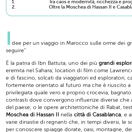
1.
Tra caos e modernità, ricchezza e pro
2.
Oltre la Moschea di Hassan II e Casabla
I
dee per un viaggio in Marocco sulle orme dei gra
seguire"
È la patria di Ibn Battuta, uno dei più
grandi esplora
eremita nel Sahara; location di film come Lawrence d
e di fascino, solcati da viaggiatori ed esploratori
fortemente orientato al futuro ma che è riuscito a
privilegiata quale vero e proprio crocevia, bagnat
contrasti dove convergono influenze diverse che at
del paese; o le opere architettoniche di Rabat, te
Moschea di Hassan II
nella
città di Casablanca
; e 
varie dinastie di regnanti che, in tempi diversi, l
per conoscere spiagge dorate, oasi, montagne, desert