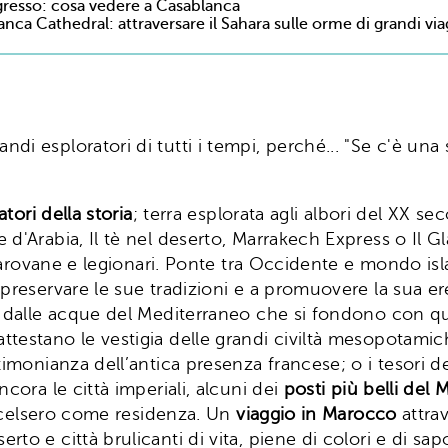
gresso: cosa vedere a Casablanca
nca Cathedral: attraversare il Sahara sulle orme di grandi viagg
ndi esploratori di tutti i tempi, perché... "Se c'è u
tori della storia
; terra esplorata agli albori del XX s
'Arabia, Il tè nel deserto, Marrakech Express o Il Glad
, carovane e legionari. Ponte tra Occidente e mondo isl
 preservare le sue tradizioni e a promuovere la sua er
o dalle acque del Mediterraneo che si fondono con que
testano le vestigia delle grandi civiltà mesopotamic
stimonianza dell’antica presenza francese; o i tesori 
ancora le città imperiali, alcuni dei
posti più belli del
e scelsero come residenza. Un
viaggio in Marocco
attra
o e città brulicanti di vita, piene di colori e di sapo