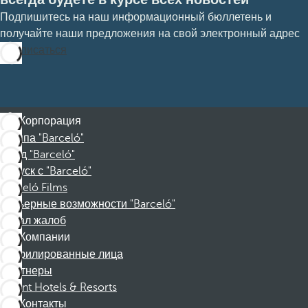
Подпишитесь на наш информационный бюллетень и
получайте наши предложения на свой электронный адрес
Подписаться
Корпорация
Группа "Barceló"
Фонд "Barceló"
Отпуск с "Barceló"
Barceló Films
Карьерные возможности "Barceló"
Канал жалоб
Компании
Аффилированные лица
Партнеры
Dorint Hotels & Resorts
Контакты