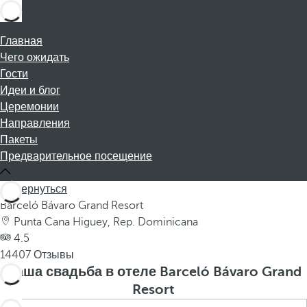
Главная
Чего ожидать
Гости
Идеи и блог
Церемонии
Направления
Пакеты
Предварительное посещение
Вернуться
Barceló Bávaro Grand Resort
Punta Cana Higuey, Rep. Dominicana
4.5
14407 Отзывы
Ваша свадьба в отеле Barceló Bávaro Grand
Resort