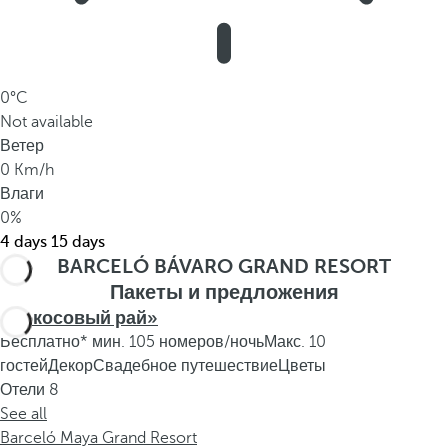
0°C
Not available
Ветер
0 Km/h
Влаги
0%
4 days
15 days
BARCELÓ BÁVARO GRAND RESORT
Пакеты и предложения
«Кокосовый рай»
Бесплатно* мин. 105 номеров/ночь
Макс. 10
гостей
Декор
Свадебное путешествие
Цветы
Отели
8
See all
Barceló Maya Grand Resort