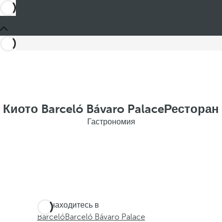
Киото Barceló Bávaro PalaceРесторан
Гастрономия
Вы находитесь в
Barceló
Barceló Bávaro Palace