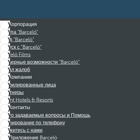
Корпорация
Группа "Barceló"
Фонд "Barceló"
Отпуск с "Barceló"
Barceló Films
Карьерные возможности "Barceló"
Канал жалоб
Компании
Аффилированные лица
Партнеры
Dorint Hotels & Resorts
Контакты
Часто задаваемые вопросы и Помощь
Бронирование по телефону
Свяжитесь с нами
Приложение Barceló