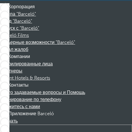
Корпорация
Группа "Barceló"
Фонд "Barceló"
Отпуск с "Barceló"
Barceló Films
Карьерные возможности "Barceló"
Канал жалоб
Компании
Аффилированные лица
Партнеры
Dorint Hotels & Resorts
Контакты
Часто задаваемые вопросы и Помощь
Бронирование по телефону
Свяжитесь с нами
Приложение Barceló
Скачать