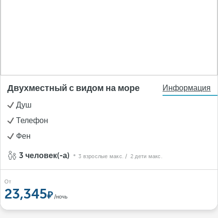
Двухместный с видом на море
Информация
Душ
Телефон
Фен
3 человек(-а)
3 взрослые макс.
/ 2 дети макс.
От
23,345
/ночь