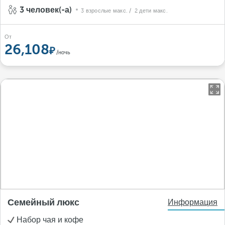
3 человек(-а)
3 взрослые макс.
/ 2 дети макс.
От
26,108
/ночь
Семейный люкс
Информация
Набор чая и кофе