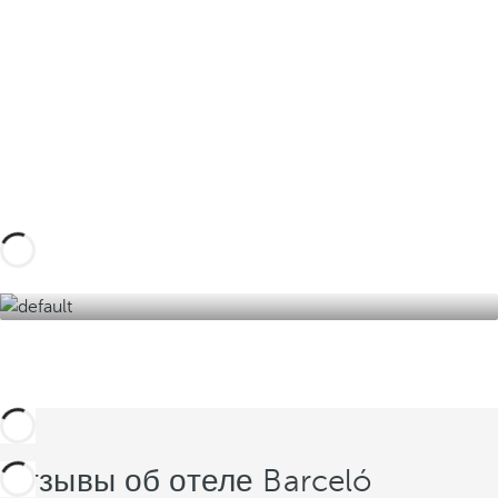
Спланируйте свое индивидуальное
путешествие с учетом этих впечатлений на
Фуэртевентуре и в ее окрестностях и
откройте для себя лучшую версию острова
вечной весны.
Откройте для себя их здесь!
Отзывы об отеле Barceló