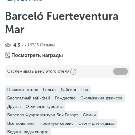
Barceló Fuerteventura
Mar
4.3
16723 Отзывы
Поделиться
Посмотреть награды
Добавить в избранное
Отслеживать цену этого отеля
Смотреть больше фото и видео
Пляжные отели
Гольф
Дайвинг
спа
Бесплатный вай-фай
Рождество
Скольжение джинсов
Друзья
Отличные курорты
Барсело Фуэртевентура Бич Резорт
Семьи
Все включено
Премиум-сервис
Отели для отдыха
Водные виды спорта