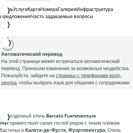
Отель
Услуги
Карта
Номера
Галерея
Инфраструктура
Предложения
Часто задаваемые вопросы
Автоматический перевод
На этой странице может встречаться автоматический
перевод. Приносим извинения за возможные неудобства.
Пожалуйста, зайдите на
страницу с телефонами колл-
центра
, чтобы выбрать язык для общения с сотрудниками.
4-звездочный отель
Barceló Fuerteventura
Mar
приветствует своих гостей рядом с тихим пляжем
Кастильо в
Калета-де-Фусте,
Фуэртевентура.
Отель