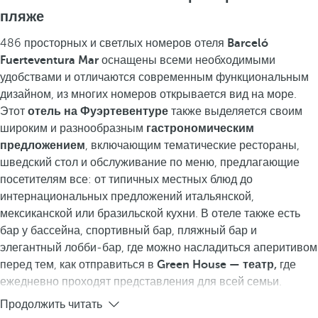
пляже
486 просторных и светлых номеров отеля
Barceló
Fuerteventura Mar
оснащены всеми необходимыми
удобствами и отличаются современным функциональным
дизайном, из многих номеров открывается вид на море.
Этот
отель на Фуэртевентуре
также выделяется своим
широким и разнообразным
гастрономическим
предложением
, включающим тематические рестораны,
шведский стол и обслуживание по меню, предлагающие
посетителям все: от типичных местных блюд до
интернациональных предложений итальянской,
мексиканской или бразильской кухни. В отеле также есть
бар у бассейна, спортивный бар, пляжный бар и
элегантный лобби-бар, где можно насладиться аперитивом
перед тем, как отправиться в
Green House — театр,
где
ежедневно проходят представления для всей семьи.
Продолжить читать