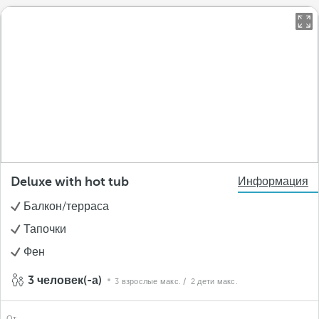
Deluxe with hot tub
Информация
Балкон/терраса
Тапочки
Фен
3 человек(-а)
3 взрослые макс.
/ 2 дети макс.
От