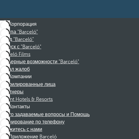
Корпорация
Группа "Barceló"
Фонд "Barceló"
Отпуск с "Barceló"
Barceló Films
Карьерные возможности "Barceló"
Канал жалоб
Компании
Аффилированные лица
Партнеры
Dorint Hotels & Resorts
Контакты
Часто задаваемые вопросы и Помощь
Бронирование по телефону
Свяжитесь с нами
Приложение Barceló