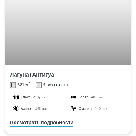
Лагуна+Антигуа
2
621m
3.5m высота
Класс:
210pax
Театр:
400pax
Банкет:
340pax
Фуршет:
420pax
Посмотреть подробности