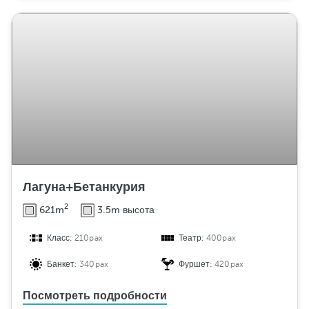
Лагуна+Бетанкурия
2
621m
3.5m высота
Класс:
210pax
Театр:
400pax
Банкет:
340pax
Фуршет:
420pax
Посмотреть подробности