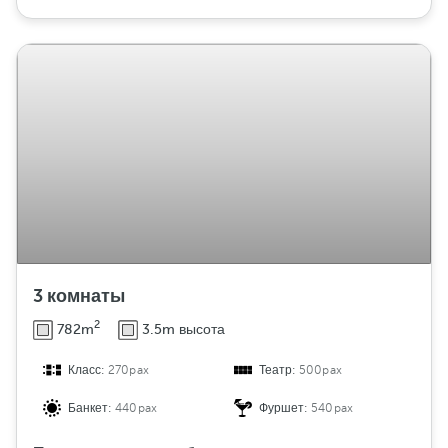
3 комнаты
2
782m
3.5m высота
Класс:
270pax
Театр:
500pax
Банкет:
440pax
Фуршет:
540pax