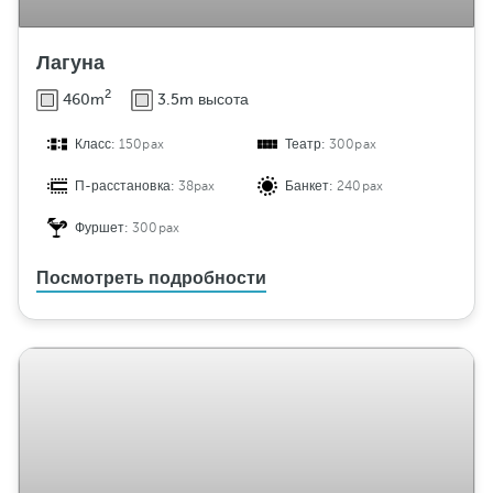
е
б
Лагуна
е
л
2
460m
3.5m высота
и
Класс:
150pax
Театр:
300pax
П-расстановка:
38pax
Банкет:
240pax
Фуршет:
300pax
Посмотреть подробности