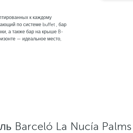
птированных к каждому
ающий по системе buffet , бар
ки, а также бар на крыше B-
ризонте — идеальное место,
ль Barceló La Nucía Palm