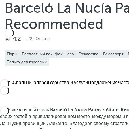
Barceló La Nucía Pa
Добавить в избранное
Смотреть больше фото и видео
Recommended
4.2
726 Отзывы
Пары
Бесплатный вай-фай
спа
Рождество
Велоспорт
Только для взрослых
Отель
Спальни
Галерея
Удобства и услуги
Предложения
Част
Пятизвездочный отель
Barceló La Nucía Palms - Adults 
своих гостей в привилегированном месте, между морем и 
Ла-Нусия провинции Аликанте. Благодаря своему стратег