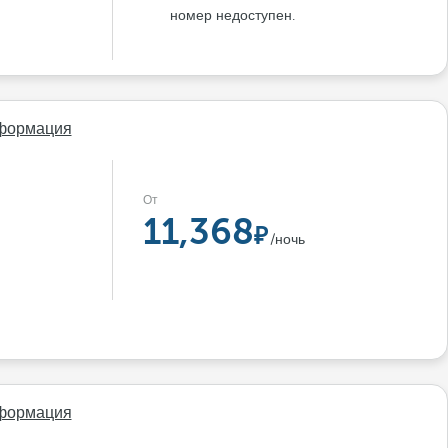
номер недоступен.
формация
От
11,368
/ночь
формация