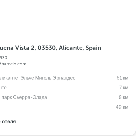
uena Vista 2, 03530, Alicante, Spain
 930
@barcelo.com
ликанте-Эльче Мигель Эрнандес
61 км
нте
7 км
 парк Сьерра-Элада
8 км
49 км
 отеля