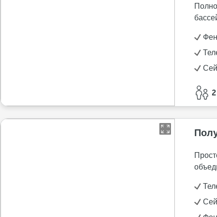
Полно
бассе
Фе
Тел
Се
2
Полу
Прост
объед
Тел
Се