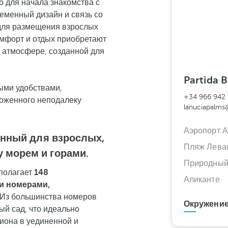
о для начала знакомства с
ременный дизайн и связь со
 для размещения взрослых
омфорт и отдых приобретают
 атмосфере, созданной для
Partida B
ными удобствами,
+34 966 942
ложенного неподалеку
lanuciapalms
Аэропорт А
ванный для взрослых,
Пляж Лева
 морем и горами.
Природный
полагает
148
Аликанте
и номерами,
 Из большинства номеров
Окружение
ый сад, что идеально
гиона в уединенной и