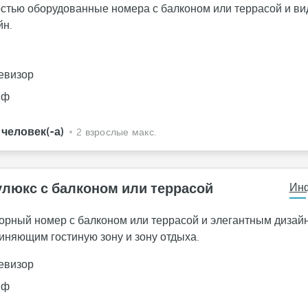
стью оборудованные номера с балконом или террасой и ви
йн.
н
евизор
йф
 человек(-а)
2 взрослые макс.
люкс с балконом или террасой
Ин
орный номер с балконом или террасой и элегантным дизай
иняющим гостиную зону и зону отдыха.
евизор
йф