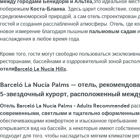
между городами Бенидорм и Альтеа,
это идеальное мест
побережьем
Коста-Бланка
. Здесь царит спокойствие, сов
средиземноморской природой, а сам отель спроектирован
гостей и создания расслабленной атмосферы. Отель, где к
новое измерение благодаря пышным
пальмовым садам
и
наслаждения в любое время года.
Кроме того, гости могут свободно пользоваться эксклюзив
ресторанами, бассейнами и оздоровительной зоной распо
отеля
Barceló La Nucía Hills
.
Barceló La Nucía Palms — отель, рекомендо
5-звездочный курорт, расположенный между
Отель Barceló La Nucía Palms - Adults Recommended
рас
современными, светлыми и тщательно оформленным
обеспечивающими комфортное и изысканное пребывание.
открывается вид на бассейн, а некоторые имеют собственн
подходит для того, чтобы насладиться мягким климатом ре