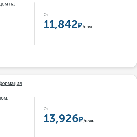
дом на
От
11,842
/ночь
формация
ном,
От
13,926
/ночь