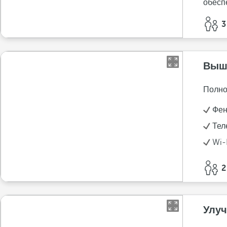
обесп
3
Выш
Полно
Фе
Тел
Wi-
2
Улуч