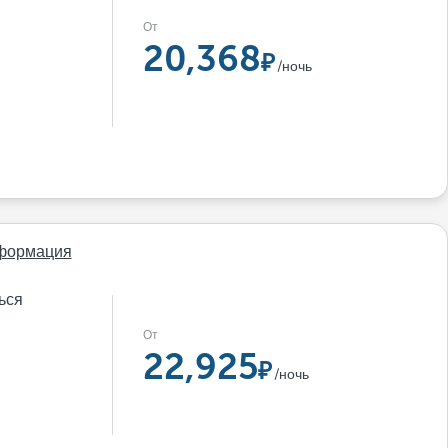
От
20,368
/ночь
формация
ься
От
22,925
/ночь