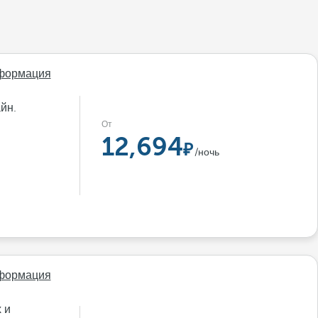
формация
йн.
От
12,694
/ночь
формация
 и