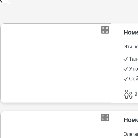
Номе
Эти н
Тап
Утю
Се
2
Номе
Элега