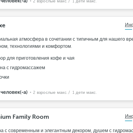
 человек(-а)
2 взрослые макс.
/ 1 дети макс.
xe
Ин
иальная атмосфера в сочетании с типичным для нашего в
ном, технологиями и комфортом.
ор для приготовления кофе и чая
на с гидромассажем
очки
 человек(-а)
2 взрослые макс.
/ 1 дети макс.
ium Family Room
Ин
а с современным и элегантным декором, душем с гидрома