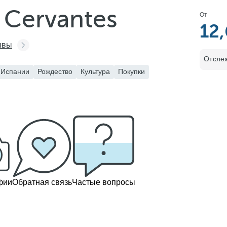
 Cervantes
От
12
ывы
Отслеж
 Испании
Рождество
Культура
Покупки
фии
Обратная связь
Частые вопросы