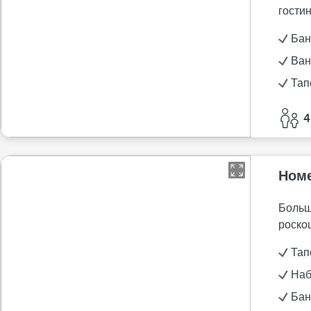
гости
Бан
Ван
Тап
4
Номе
Больш
роско
Тап
Наб
Бан