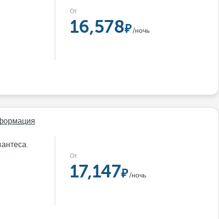
От
16,578
/ночь
формация
вантеса.
От
17,147
/ночь