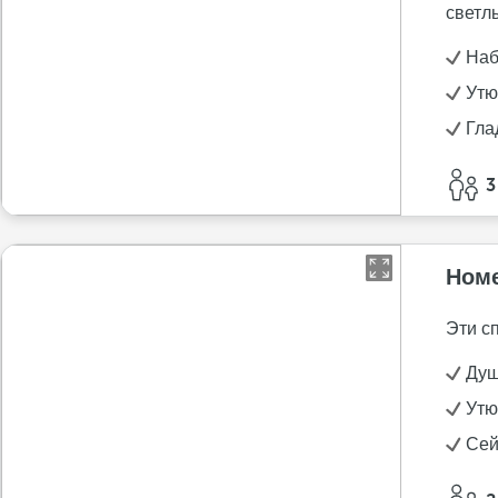
светл
Наб
Утю
Гла
3
Ном
Эти с
Ду
Утю
Се