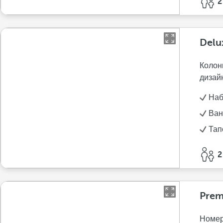
2
Delu
Колон
дизай
Наб
Ван
Тап
2
Prem
Номер