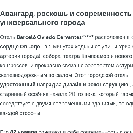
Авангард, роскошь и современность 
универсального города
Отель
Barceló Oviedo Cervantes*****
расположен в 
сердце Овьедо
, в 5 минутах ходьбы от улицы Уриа 
артерии города), собора, театра Кампоамор и новог
конгрессов; и прекрасно связан с аэропортом Астури
железнодорожным вокзалом. Этот городской отель,
удостоенный наград за дизайн и реконструкцию
,
старинный особняк начала 20-го века, который гар
соседствует с двумя современными зданиями, по од
каждой стороны.
Его
82 номера
сочетают в себе современность и ос