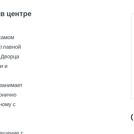
в центре
самом
(главной
о Дворца
и и
 занимает
монично
ному с
нащение с