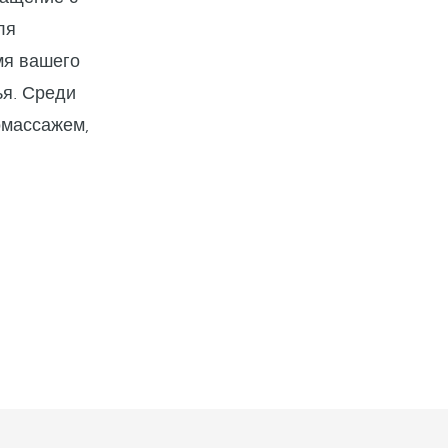
ля
мя вашего
ья. Среди
омассажем,