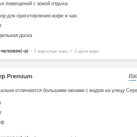
ых помещений с зоной отдыха.
ор для приготовления кофе и чая
г
дильная доска
 человек(-а)
3 взрослые макс.
/ 2 дети макс.
ер Premium
Ин
пальни отличаются большими окнами с видом на улицу Сер
ш
г
йф