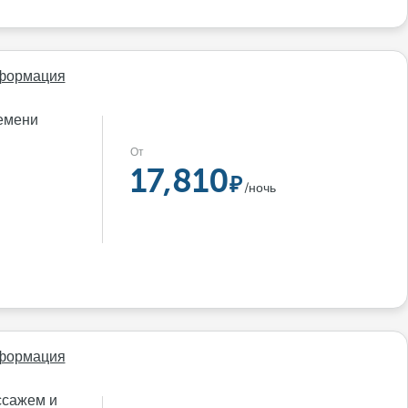
формация
ремени
От
17,810
/ночь
формация
ссажем и