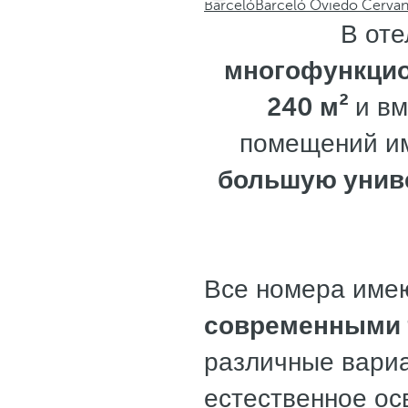
Barceló
Barceló Oviedo Cervan
В от
многофункцио
240 м²
и вм
помещений им
большую унив
Все номера име
современными 
различные вариа
естественное ос