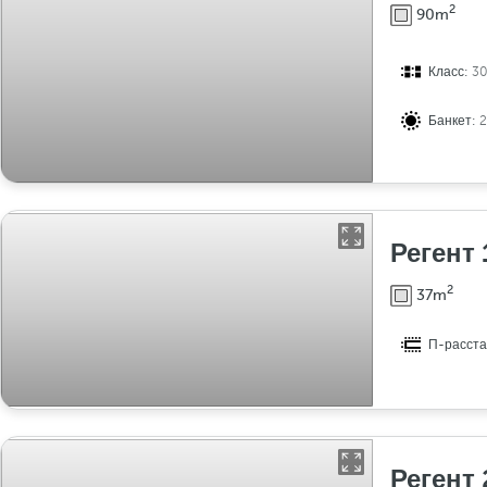
2
90m
Класс:
3
Банкет:
Регент 
2
37m
П-расста
Регент 