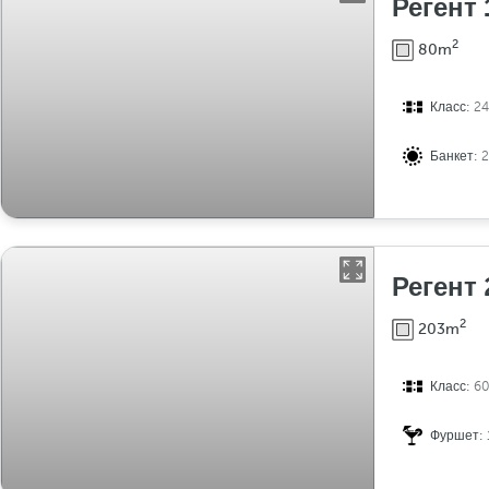
Регент 
2
80m
Класс:
24
Банкет:
Регент 
2
203m
Класс:
6
Фуршет: