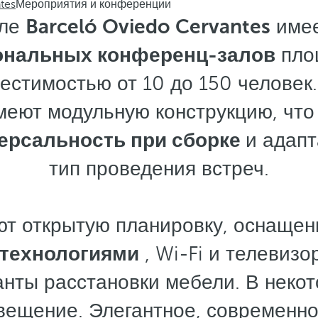
tes
Мероприятия и конференции
еле
Barceló Oviedo Cervantes
име
нальных конференц-залов
пло
естимостью от 10 до 150 человек.
еют модульную конструкцию, что
ерсальность при сборке
и адап
тип проведения встреч.
ют открытую планировку, оснаще
технологиями
, Wi-Fi и телевизо
нты расстановки мебели. В некот
вещение. Элегантное, современно