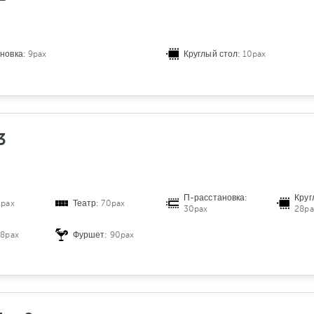
новка:
9pax
Круглый стол:
10pax
3
П-расстановка:
Круг
0pax
Театр:
70pax
30pax
28pa
48pax
Фуршет:
90pax