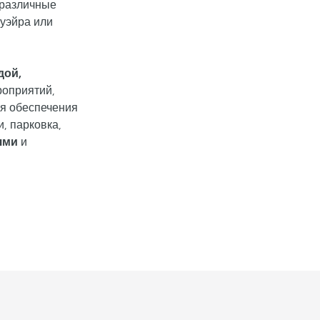
 различные
гуэйра или
дой,
роприятий,
ля обеспечения
, парковка,
ями
и