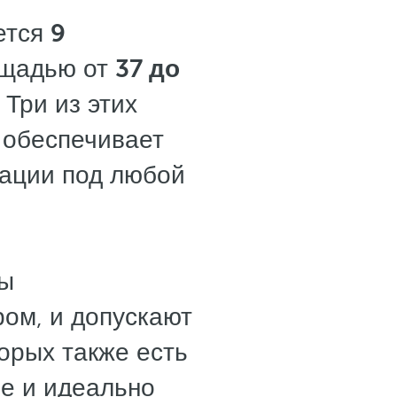
ется
9
щадью от
37 до
 Три из этих
 обеспечивает
тации под любой
ны
ром, и допускают
орых также есть
е и идеально