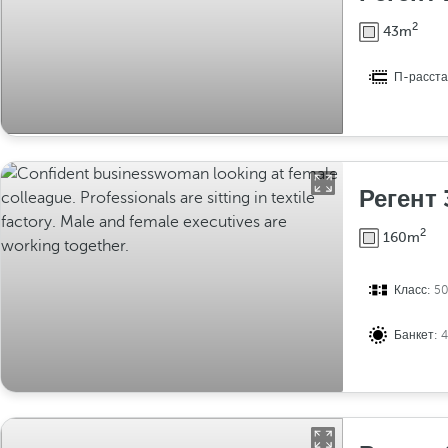
2
43m
П-расста
Регент 
2
160m
Класс:
5
Банкет: