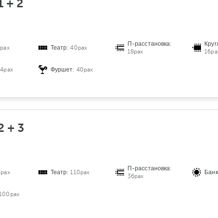
1 + 2
П-расстановка:
Круг
pax
Театр:
40pax
18pax
16pa
24pax
Фуршет:
40pax
2 + 3
П-расстановка:
0pax
Театр:
110pax
Банк
36pax
100pax