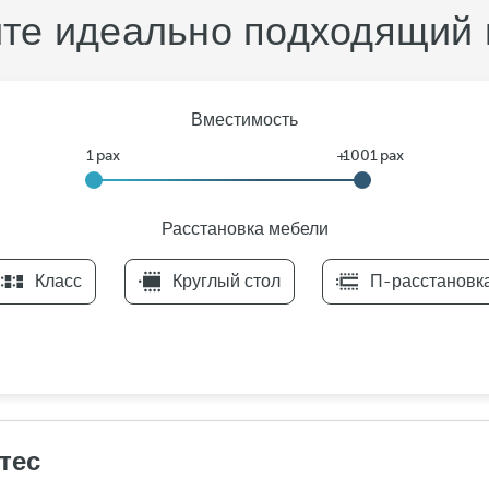
те идеально подходящий 
Вместимость
Расстановка мебели
F
Класс
Круглый стол
П-расстановк
i
l
t
e
r
s
Р
тес
а