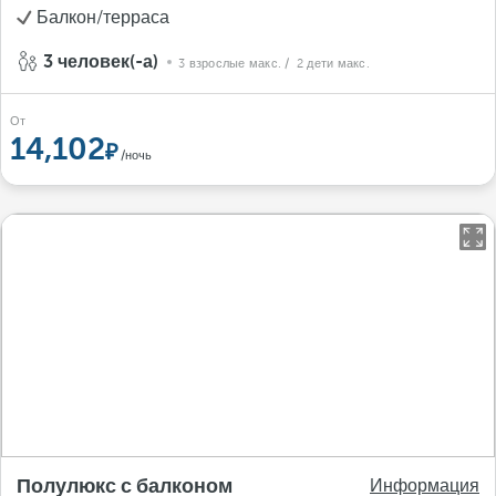
Балкон/терраса
3 человек(-а)
3 взрослые макс.
/ 2 дети макс.
От
14,102
/ночь
Полулюкс с балконом
Информация