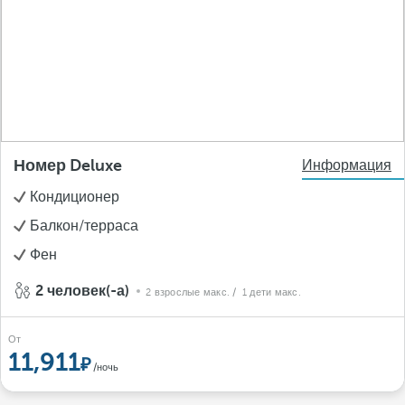
Номер Deluxe
Информация
Кондиционер
Балкон/терраса
Фен
2 человек(-а)
2 взрослые макс.
/ 1 дети макс.
От
11,911
/ночь