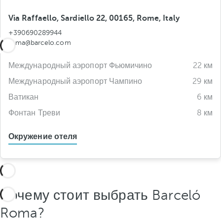
Via Raffaello, Sardiello 22, 00165, Rome, Italy
+390690289944
roma@barcelo.com
Международный аэропорт Фьюмичино
22 км
Международный аэропорт Чампино
29 км
Ватикан
6 км
Фонтан Треви
8 км
Окружение отеля
Почему стоит выбрать Barceló
Roma?