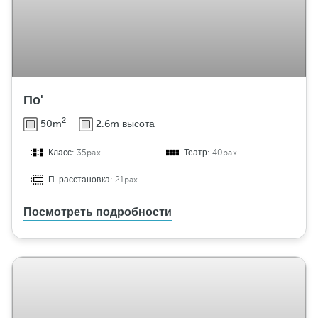
По'
2
50m
2.6m высота
Класс:
35pax
Театр:
40pax
П-расстановка:
21pax
Посмотреть подробности