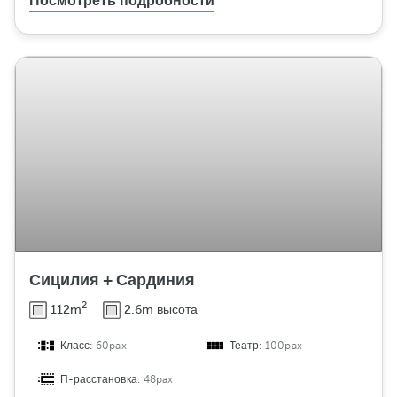
Посмотреть подробности
Сицилия + Сардиния
2
112m
2.6m высота
Класс:
60pax
Театр:
100pax
П-расстановка:
48pax