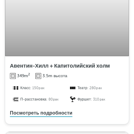
Авентин-Хилл + Капитолийский холм
2
349m
3.5m высота
Класс:
150pax
Театр:
280pax
П-расстановка:
80pax
Фуршет:
310pax
Посмотреть подробности