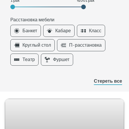
Расстановка мебели
F
Банкет
Кабаре
Класс
i
l
Круглый стол
П-расстановка
t
e
Театр
Фуршет
r
s
Р
Стереть все
а
с
с
т
а
н
о