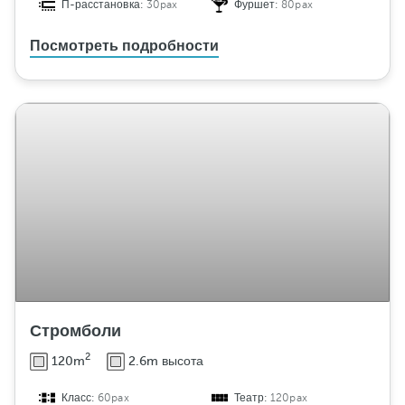
П-расстановка:
30pax
Фуршет:
80pax
Посмотреть подробности
Стромболи
2
120m
2.6m высота
Класс:
60pax
Театр:
120pax