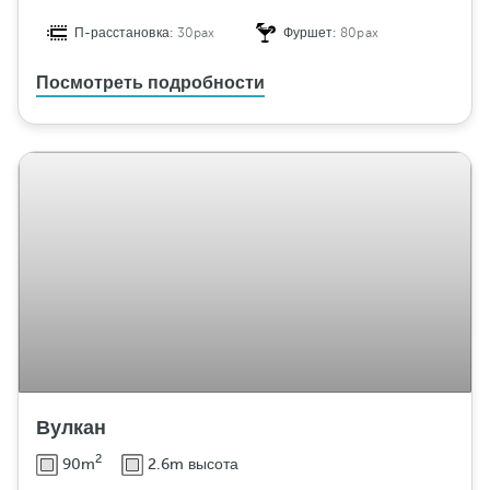
П-расстановка:
30pax
Фуршет:
80pax
Посмотреть подробности
Вулкан
2
90m
2.6m высота