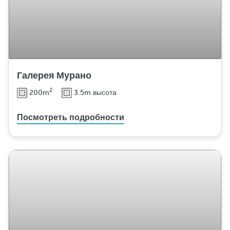
в
к
а
м
е
б
Галерея Мурано
е
л
2
200m
3.5m высота
и
Посмотреть подробности