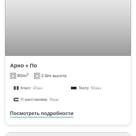
Арно + По
2
80m
2.6m высота
Класс:
47pax
Театр:
60pax
П-расстановка:
36pax
Посмотреть подробности