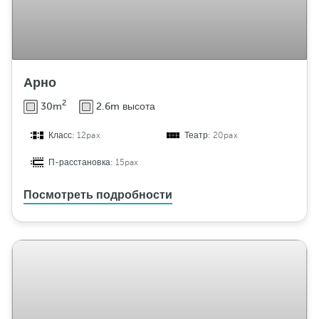
Арно
2
30m
2.6m высота
Класс:
12pax
Театр:
20pax
П-расстановка:
15pax
Посмотреть подробности