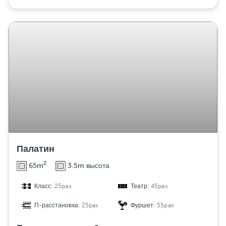
Палатин
2
65m
3.5m высота
Класс:
25pax
Театр:
45pax
П-расстановка:
25pax
Фуршет:
55pax