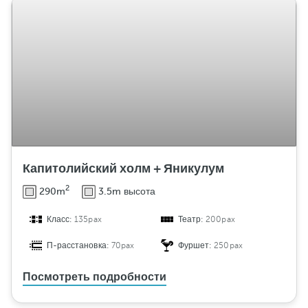
Капитолийский холм + Яникулум
2
290m
3.5m высота
Класс:
135pax
Театр:
200pax
П-расстановка:
70pax
Фуршет:
250pax
Посмотреть подробности