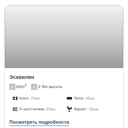
Эсквилин
2
62m
2.9m высота
Класс:
25pax
Театр:
45pax
П-расстановка:
25pax
Фуршет:
55pax
Посмотреть подробности