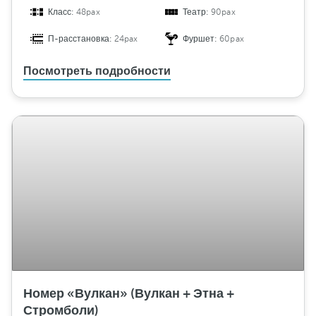
Класс:
48pax
Театр:
90pax
П-расстановка:
24pax
Фуршет:
60pax
Посмотреть подробности
Номер «Вулкан» (Вулкан + Этна +
Стромболи)