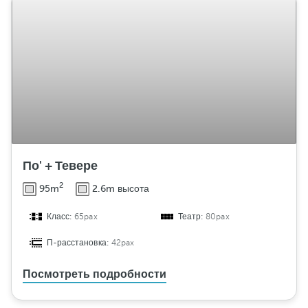
По' + Тевере
2
95m
2.6m высота
Класс:
65pax
Театр:
80pax
П-расстановка:
42pax
Посмотреть подробности