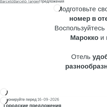
Barceló
Barceló Tanger
Предложения
Подготовьте св
номер в от
Воспользуйтесь 
Марокко
и 
Отель
удо
разнообраз
Бронируйте перед
16-09-2026
Городские предложения