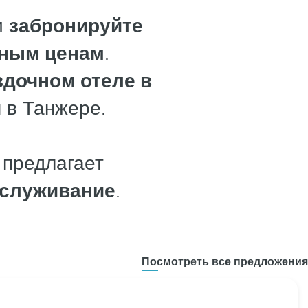
и
забронируйте
вным ценам
.
здочном отеле в
 в Танжере.
 предлагает
бслуживание
.
Посмотреть все предложения