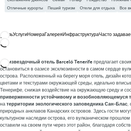
Отличные курорты
Пеший туризм
Отели для отдыха
Все в
Отель
Услуги
Номера
Галерея
Инфраструктура
Часто задава
Пятизвездочный отель Barceló Tenerife
предлагает свои
остановиться в оазисе эксклюзивности в самом сердце вул
острова. Расположенный на берегу моря отель, дизайн ко
цветами и текстурами окружающей среды, идеально вписы
Тенерифе, снижая воздействие на окружающую среду и соо
приверженности устойчивому и возобновляющемуся 
на
территории экологического заповедника Сан-Блас
,
природных анклавов Канарских островов. Здесь гости могут
культурном наследии острова, его вулканическом прошлом 
оставили на своем пути через этот район, благодаря собст