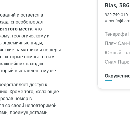
.
Blas, 38
ований и остается в
922 749 010
tenerife@bar
азад, способствовал
я этого места
, что
Тенерифе 
кому, геологическому и
ть эндемичные виды,
Пляж Сан-
ческие памятники и пещеры
Южный го
го, которые помогают нам
Сиам Парк
и важнейших находок —
оторый выставлен в музее.
Окружение
редоставляет доступ к
нию. Кроме того, желающие
ировав номер в
ля со своей неповторимой
гами, преимуществами,