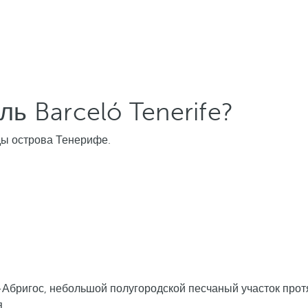
ь Barceló Tenerife?
ды острова Тенерифе.
с-Абригос, небольшой полугородской песчаный участок пр
.