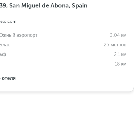
639, San Miguel de Abona, Spain
celo.com
Южный аэропорт
3,04 км
Блас
25 метров
льф
2,1 км
18 км
 отеля