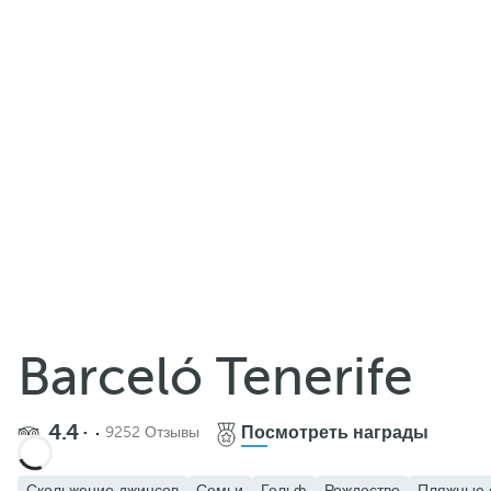
Поделиться
Barceló Tenerife
Добавить в избранное
4.4
Посмотреть награды
9252 Отзывы
Посмотреть еще фото и видео
Скольжение джинсов
Семьи
Гольф
Рождество
Пляжные 