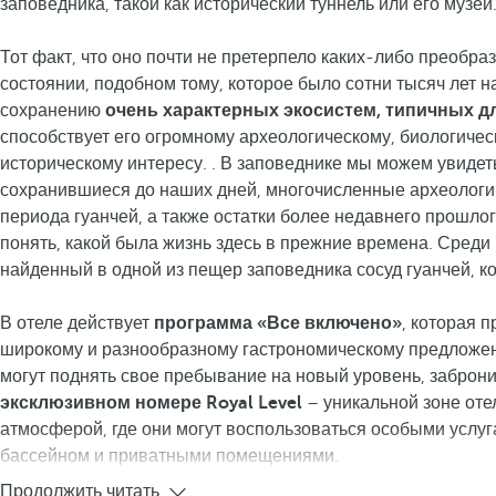
заповедника, такой как исторический туннель или его музей
Тот факт, что оно почти не претерпело каких-либо преобраз
состоянии, подобном тому, которое было сотни тысяч лет н
сохранению
очень характерных экосистем, типичных дл
способствует его огромному археологическому, биологичес
историческому интересу. . В заповеднике мы можем увиде
сохранившиеся до наших дней, многочисленные археологи
периода гуанчей, а также остатки более недавнего прошло
понять, какой была жизнь здесь в прежние времена. Сред
найденный в одной из пещер заповедника сосуд гуанчей, к
В отеле действует
программа «Все включено»
, которая п
широкому и разнообразному гастрономическому предложе
могут поднять свое пребывание на новый уровень, заброн
эксклюзивном номере Royal Level
– уникальной зоне оте
атмосферой, где они могут воспользоваться особыми услу
бассейном и приватными помещениями.
Продолжить читать