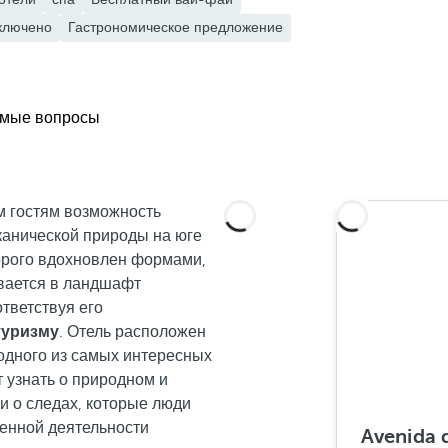
ключено
Гастрономическое предложение
емые вопросы
м гостям возможность
канической природы на юге
торого вдохновлен формами,
вается в ландшафт
тветствуя его
туризму
. Отель расположен
 одного из самых интересных
 узнать о природном и
и о следах, которые люди
венной деятельности
Avenida 