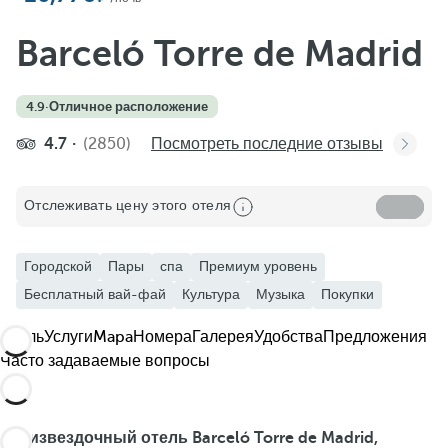
Добавить в избранное
Посмотреть еще фото и видео
Barceló Torre de Madrid
4.9
·
Отличное расположение
4.7
(2850)
Посмотреть последние отзывы
Отслеживать цену этого отеля
Городской
Пары
спа
Премиум уровень
Бесплатный вай-фай
Культура
Музыка
Покупки
Отель
Услуги
Mapa
Номера
Галерея
Удобства
Предложения
Часто задаваемые вопросы
Пятизвездочный отель Barceló Torre de Madrid,