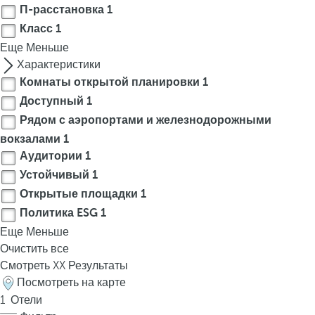
П-расстановка
1
p
o
Класс
1
p
Еще
Меньше
u
Характеристики
p
Комнаты открытой планировки
1
.
Доступный
1
Рядом с аэропортами и железнодорожными
вокзалами
1
Аудитории
1
Устойчивый
1
Открытые площадки
1
Политика ESG
1
Еще
Меньше
Очистить все
Смотреть
XX
Результаты
Посмотреть на карте
1
Отели