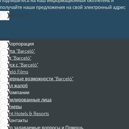
Подпишитесь на наш информационный бюллетень и
получайте наши предложения на свой электронный адрес
Подписаться
Корпорация
Группа "Barceló"
Фонд "Barceló"
Отпуск с "Barceló"
Barceló Films
Карьерные возможности "Barceló"
Канал жалоб
Компании
Аффилированные лица
Партнеры
Dorint Hotels & Resorts
Контакты
Часто задаваемые вопросы и Помощь