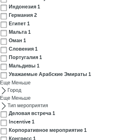
Индонезия
1
r
o
Германия
2
w
Египет
1
k
Мальта
1
e
Оман
1
y
Словения
1
t
Португалия
1
o
Мальдивы
1
n
Уважаемые Арабские Эмираты
1
a
v
Еще
Меньше
i
Город
g
Еще
Меньше
a
Тип мероприятия
t
Деловая встреча
1
e
Incentive
1
t
Корпоративное мероприятие
1
o
Конгресс
1