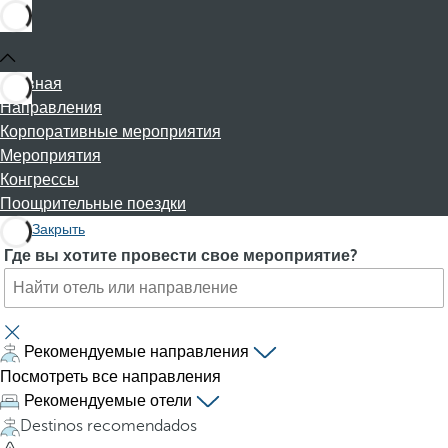
Главная
Направления
Корпоративные мероприятия
Мероприятия
Конгрессы
Поощрительные поездки
Закрыть
П
P
Где вы хотите провести свое мероприятие?
о
r
и
e
с
s
к
s
Рекомендуемые направления
о
i
Посмотреть все направления
т
n
Рекомендуемые отели
е
g
Destinos recomendados
л
t