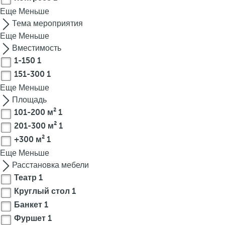
t
Еще
Меньше
h
Тема мероприятия
e
Еще
Меньше
f
Вместимость
i
1-150
1
r
151-300
1
s
Еще
t
Меньше
o
Площадь
p
101-200 м²
1
t
201-300 м²
1
i
+300 м²
1
o
Еще
Меньше
n
Расстановка мебели
o
Театр
1
n
Круглый стол
1
t
Банкет
1
h
Фуршет
1
e