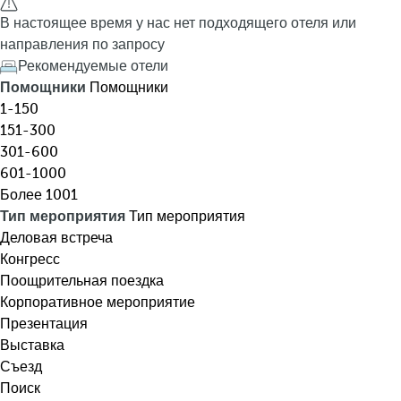
я
h
В настоящее время у нас нет подходящего отеля или
,
e
направления по запросу
н
d
Рекомендуемые отели
а
o
Помощники
Помощники
з
w
1-150
н
n
151-300
а
a
301-600
ч
r
601-1000
е
r
Более 1001
н
o
Тип мероприятия
Тип мероприятия
и
w
Деловая встреча
я
k
Конгресс
,
e
Поощрительная поездка
т
y
Корпоративное мероприятие
е
o
Презентация
м
p
Выставка
ы
e
Съезд
.
n
Поиск