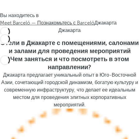
.
s
.
t
Вы находитесь в
h
Meet Barceló — Познакомьтесь с Barceló
Джакарта
e
Джакарта
p
o
Отели в Джакарте с помещениями, салонами
p
и залами для проведения мероприятий
u
Чем заняться и что посмотреть в этом
p
направлении?
a
Джакарта предлагает уникальный опыт в Юго-Восточной
n
Азии, сочетающий городской динамизм, богатую культуру и
d
современную инфраструктуру, что делает ее идеальным
m
местом для проведения элитных корпоративных
o
мероприятий.
v
e
s
f
o