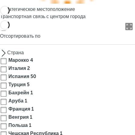
o
Стратегическое местоположение
u
Транспортная связь с центром города
c
a
n
Отсортировать по
p
r
Страна
e
Марокко
4
s
Италия
2
s
Испания
50
t
h
Турция
5
e
Бахрейн
1
d
Аруба
1
o
Франция
1
w
Венгрия
1
n
Польша
1
a
Чешская Республика
1
r