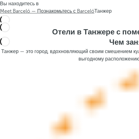
Вы находитесь в
.
t
Meet Barceló — Познакомьтесь с Barceló
Танжер
h
e
p
Отели в Танжере с по
o
Чем зан
p
u
Танжер — это город, вдохновляющий своим смешением кул
p
выгодному расположению,
a
n
d
m
o
v
e
s
f
o