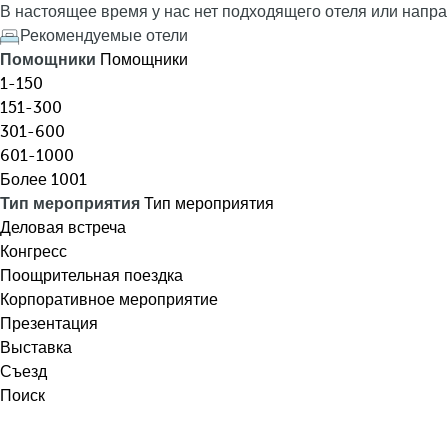
я
h
В настоящее время у нас нет подходящего отеля или напра
,
e
Рекомендуемые отели
н
d
Помощники
Помощники
а
o
1-150
з
w
151-300
н
n
301-600
а
a
601-1000
ч
r
Более 1001
е
r
Тип мероприятия
Тип мероприятия
н
o
Деловая встреча
и
w
Конгресс
я
k
Поощрительная поездка
,
e
Корпоративное мероприятие
т
y
Презентация
е
o
Выставка
м
p
Съезд
ы
e
Поиск
.
n
.
s