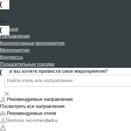
Главная
Направления
Корпоративные мероприятия
Мероприятия
Конгрессы
Поощрительные поездки
П
P
Где вы хотите провести свое мероприятие?
о
r
и
e
с
s
к
s
Рекомендуемые направления
о
i
Посмотреть все направления
т
n
Рекомендуемые отели
е
g
Destinos recomendados
л
t