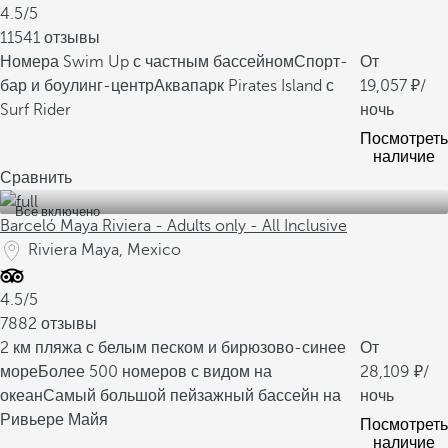
4.5/5
11541 отзывы
Номера Swim Up с частным бассейном
Спорт-
От
бар и боулинг-центр
Аквапарк Pirates Island с
19,057
/
Surf Rider
ночь
Посмотреть
наличие
Сравнить
Все включено
Barceló Maya Riviera - Adults only - All Inclusive
Riviera Maya, Mexico
4.5/5
7882 отзывы
2 км пляжа с белым песком и бирюзово-синее
От
море
Более 500 номеров с видом на
28,109
/
океан
Самый большой пейзажный бассейн на
ночь
Ривьере Майя
Посмотреть
наличие