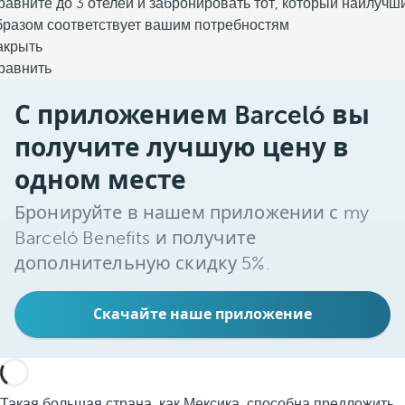
равните до 3 отелей и забронировать тот, который наилучш
бразом соответствует вашим потребностям
акрыть
равнить
С приложением Barceló вы
получите лучшую цену в
одном месте
Бронируйте в нашем приложении с my
Barceló Benefits и получите
дополнительную скидку 5%.
Скачайте наше приложение
Такая большая страна, как Мексика, способна предложить