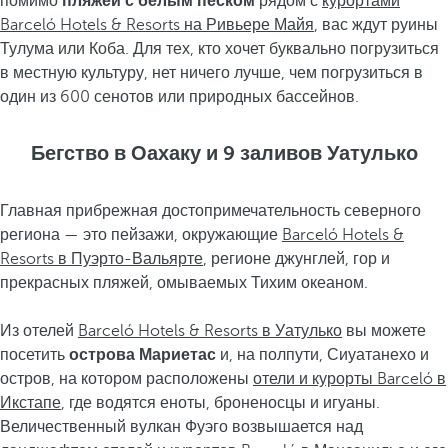
помимо
пляжей с белым песком
рядом с
курортами
Barceló Hotels & Resorts на Ривьере Майя
, вас ждут руины
Тулума или Коба. Для тех, кто хочет буквально погрузиться
в местную культуру, нет ничего лучше, чем погрузиться в
один из 600 сенотов или природных бассейнов.
Бегство в Оахаку и 9 заливов Уатулько
Главная прибрежная достопримечательность северного
региона — это пейзажи, окружающие
Barceló Hotels &
Resorts в Пуэрто-Вальярте
, регионе джунглей, гор и
прекрасных пляжей, омываемых Тихим океаном.
Из отелей
Barceló Hotels & Resorts в Уатулько
вы можете
посетить
острова Мариетас
и, на полпути, Сиуатанехо и
остров, на котором расположены
отели и курорты Barceló в
Икстапе
, где водятся еноты, броненосцы и игуаны.
Величественный вулкан Фуэго возвышается над