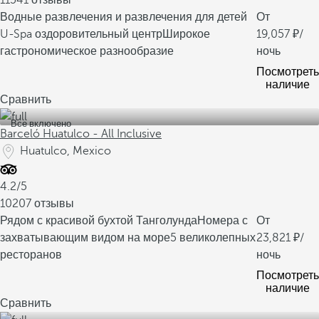
11541 отзывы
Водные развлечения и развлечения для детей
От
U-Spa оздоровительный центр
Широкое
19,057
/
гастрономическое разнообразие
ночь
Посмотреть
наличие
Сравнить
Все включено
Barceló Huatulco - All Inclusive
Huatulco, Mexico
4.2/5
10207 отзывы
Рядом с красивой бухтой Танголунда
Номера с
От
захватывающим видом на море
5 великолепных
23,821
/
ресторанов
ночь
Посмотреть
наличие
Сравнить