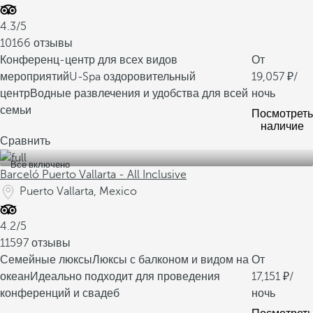
4.3/5
10166 отзывы
Конференц-центр для всех видов
От
мероприятий
U-Spa оздоровительный
19,057
/
центр
Водные развлечения и удобства для всей
ночь
семьи
Посмотреть
наличие
Сравнить
Все включено
Barceló Puerto Vallarta - All Inclusive
Puerto Vallarta, Mexico
4.2/5
11597 отзывы
Семейные люксы
Люксы с балконом и видом на
От
океан
Идеально подходит для проведения
17,151
/
конференций и свадеб
ночь