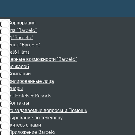
Корпорация
Группа "Barceló"
Фонд "Barceló"
Отпуск с "Barceló"
Barceló Films
Карьерные возможности "Barceló"
Канал жалоб
Компании
Аффилированные лица
Партнеры
Dorint Hotels & Resorts
Контакты
Часто задаваемые вопросы и Помощь
Бронирование по телефону
Свяжитесь с нами
Приложение Barceló