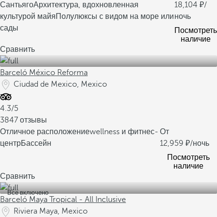
Сантьяго
Архитектура, вдохновленная
18,104
/
культурой майя
Полулюксы с видом на море или
ночь
сады
Посмотреть
наличие
Сравнить
Barceló México Reforma
Ciudad de Mexico, Mexico
4.3/5
3847 отзывы
Отличное расположение
wellness и фитнес-
От
центр
Бассейн
12,959
/ночь
Посмотреть
наличие
Сравнить
Все включено
Barceló Maya Tropical - All Inclusive
Riviera Maya, Mexico