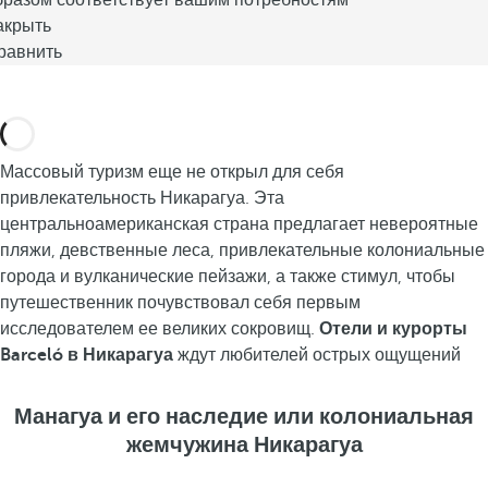
бразом соответствует вашим потребностям
акрыть
равнить
Массовый туризм еще не открыл для себя
привлекательность Никарагуа. Эта
центральноамериканская страна предлагает невероятные
пляжи, девственные леса, привлекательные колониальные
города и вулканические пейзажи, а также стимул, чтобы
путешественник почувствовал себя первым
исследователем ее великих сокровищ.
Отели и курорты
Barceló в Никарагуа
ждут любителей острых ощущений
Манагуа и его наследие или колониальная
жемчужина Никарагуа