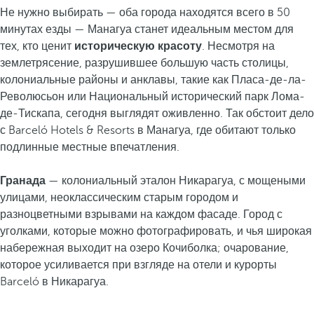
Не нужно выбирать — оба города находятся всего в 50
минутах езды — Манагуа станет идеальным местом для
тех, кто ценит
историческую красоту
. Несмотря на
землетрясение, разрушившее большую часть столицы,
колониальные районы и анклавы, такие как Пласа-де-ла-
Революсьон или Национальный исторический парк Лома-
де-Тискапа, сегодня выглядят оживленно. Так обстоит дело
с Barceló Hotels & Resorts в Манагуа, где обитают только
подлинные местные впечатления.
Гранада
— колониальный эталон Никарагуа, с мощеными
улицами, неоклассическим старым городом и
разноцветными взрывами на каждом фасаде. Город с
уголками, которые можно фотографировать, и чья широкая
набережная выходит на озеро Кочиболка; очарование,
которое усиливается при взгляде на отели и курорты
Barceló в Никарагуа.