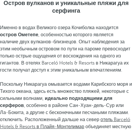
Остров вулканов и уникальные пляжи для
серфинга
Именно в водах Великого озера Кочиболка находится
остров Ометепе
, особенностью которого является
наличие двух вулканов-близнецов. Опыт наблюдения за
этим необычным островом по пути на пароме превосходит
только острые ощущения от восхождения на одного из
гигантов. В отелях Barceló Hotels & Resorts в Никарагуа их
гости получат доступ к этим уникальным впечатлениям.
Поскольку Никарагуа омывается водами Карибского моря и
Тихого океана, здесь есть множество пляжей, некоторые с
сильными волнами,
идеально подходящими для
серферов
, особенно в районе Сан-Хуан-дель-Сур или
Ла-Бокита, а другие с бесконечными песчаными пляжами.
отключить. Расположенный дальше на север
отель Barceló
Hotels & Resorts в Плайя-Монтелимар
объединяет местную