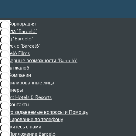
Корпорация
Группа "Barceló"
Фонд "Barceló"
Отпуск с "Barceló"
Barceló Films
Карьерные возможности "Barceló"
Канал жалоб
Компании
Аффилированные лица
Партнеры
Dorint Hotels & Resorts
Контакты
Часто задаваемые вопросы и Помощь
Бронирование по телефону
Свяжитесь с нами
Приложение Barceló