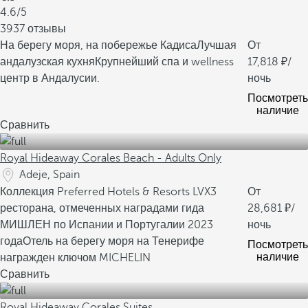
4.6/5
3937 отзывы
На берегу моря, на побережье Кадиса
Лучшая
От
андалузская кухня
Крупнейший спа и wellness
17,818
/
центр в Андалусии.
ночь
Посмотреть
наличие
Сравнить
Royal Hideaway Corales Beach - Adults Only
Adeje, Spain
Коллекция Preferred Hotels & Resorts LVX
3
От
ресторана, отмеченных наградами гида
28,681
/
МИШЛЕН по Испании и Португалии 2023
ночь
года
Отель на берегу моря на Тенерифе
Посмотреть
наличие
награжден ключом MICHELIN
Сравнить
Royal Hideaway Corales Suites