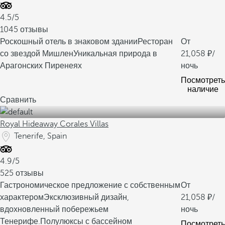
4.5/5
1045 отзывы
Роскошный отель в знаковом здании
Ресторан
От
со звездой Мишлен
Уникальная природа в
21,058
/
Арагонских Пиренеях
ночь
Посмотреть
наличие
Сравнить
Royal Hideaway Corales Villas
Tenerife, Spain
4.9/5
525 отзывы
Гастрономическое предложение с собственным
От
характером
Эксклюзивный дизайн,
21,058
/
вдохновленный побережьем
ночь
Тенерифе.
Полулюксы с бассейном
Посмотреть