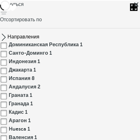
вернуться
Отсортировать по
Направления
Доминиканская Республика
1
Санто-Доминго
1
Индонезия
1
Джакарта
1
Испания
8
Андалусия
2
Граната
1
Гранада
1
Кадис
1
Арагон
1
Huesca
1
Валенсия
1