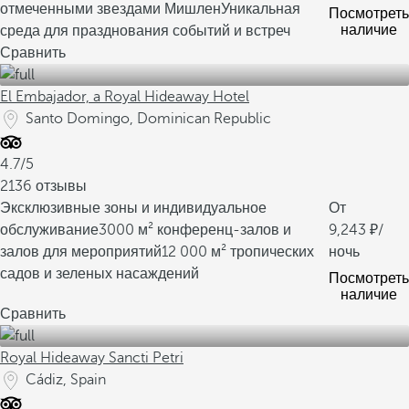
отмеченными звездами Мишлен
Уникальная
Посмотреть
наличие
среда для празднования событий и встреч
Сравнить
El Embajador, a Royal Hideaway Hotel
Santo Domingo, Dominican Republic
4.7/5
2136 отзывы
Эксклюзивные зоны и индивидуальное
От
обслуживание
3000 м² конференц-залов и
9,243
/
залов для мероприятий
12 000 м² тропических
ночь
садов и зеленых насаждений
Посмотреть
наличие
Сравнить
Royal Hideaway Sancti Petri
Cádiz, Spain