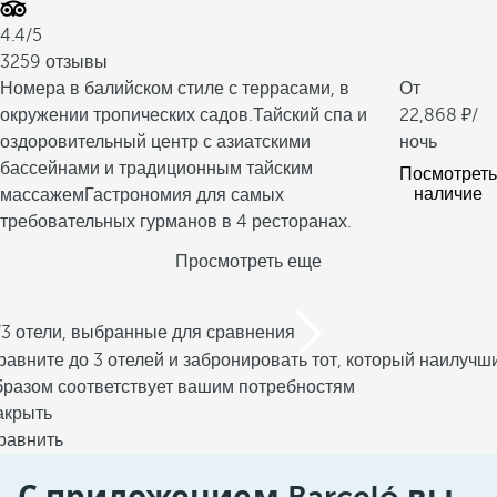
4.4/5
3259 отзывы
Номера в балийском стиле с террасами, в
От
окружении тропических садов.
Тайский спа и
22,868
/
оздоровительный центр с азиатскими
ночь
бассейнами и традиционным тайским
Посмотреть
наличие
массажем
Гастрономия для самых
требовательных гурманов в 4 ресторанах.
Просмотреть еще
/3 отели, выбранные для сравнения
равните до 3 отелей и забронировать тот, который наилучш
бразом соответствует вашим потребностям
акрыть
равнить