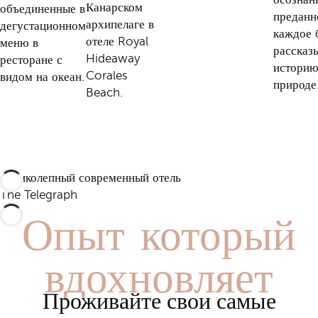
Канарском
объединенные в
преданн
архипелаге в
дегустационном
каждое 
отеле Royal
меню в
рассказ
Hideaway
ресторане с
историю
Corales
видом на океан.
природе
Beach.
Великолепный современный отель
Опыт, который
The Telegraph
вдохновляет
Проживайте свои самые