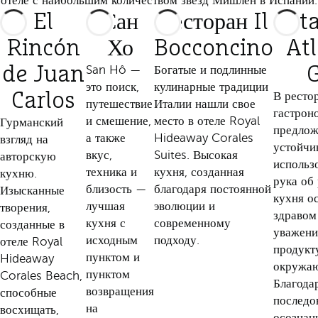
отеле с наибольшим количеством звезд Мишлен в Испании.
El
Сан
Ресторан Il
Sta
Rincón
Хо
Bocconcino
Atl
de Juan
San Hô —
Богатые и подлинные
G
это поиск,
кулинарные традиции
Carlos
В рестор
путешествие
Италии нашли свое
гастрон
и смешение,
место в отеле Royal
Гурманский
предлож
а также
Hideaway Corales
взгляд на
устойчи
вкус,
Suites. Высокая
авторскую
использ
техника и
кухня, созданная
кухню.
рука об 
близость —
благодаря постоянной
Изысканные
кухня о
лучшая
эволюции и
творения,
здравом
кухня с
современному
созданные в
уважени
исходным
подходу.
отеле Royal
продукту
пунктом и
Hideaway
окружаю
пунктом
Corales Beach,
Благода
возвращения
способные
последо
на
восхищать,
осознан