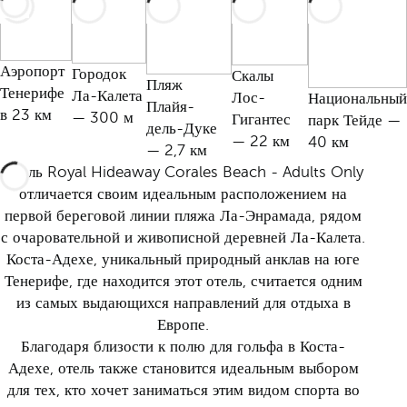
Аэропорт
Городок
Скалы
Пляж
Тенерифе
Ла-Калета
Лос-
Национальный
Плайя-
в 23 км
— 300 м
Гигантес
парк Тейде —
дель-Дуке
— 22 км
40 км
— 2,7 км
Отель Royal Hideaway Corales Beach - Adults Only
отличается своим идеальным расположением на
первой береговой линии пляжа Ла-Энрамада, рядом
с очаровательной и живописной деревней Ла-Калета.
Коста-Адехе, уникальный природный анклав на юге
Тенерифе, где находится этот отель, считается одним
из самых выдающихся направлений для отдыха в
Европе.
Благодаря близости к полю для гольфа в Коста-
Адехе, отель также становится идеальным выбором
для тех, кто хочет заниматься этим видом спорта во